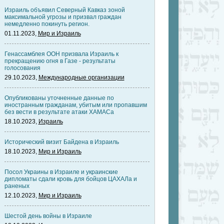
Израиль объявил Северный Кавказ зоной
максимальной угрозы и призвал граждан
немедленно покинуть регион.
01.11.2023,
Мир и Израиль
Генассамблея ООН призвала Израиль к
прекращению огня в Газе - результаты
голосования
29.10.2023,
Международные организации
Опубликованы уточненные данные по
иностранным гражданам, убитым или пропавшим
без вести в результате атаки ХАМАСа
18.10.2023,
Израиль
Исторический визит Байдена в Израиль
18.10.2023,
Мир и Израиль
Посол Украины в Израиле и украинские
дипломаты сдали кровь для бойцов ЦАХАЛа и
раненых
12.10.2023,
Мир и Израиль
Шестой день войны в Израиле