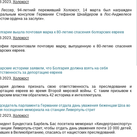
3.2023,
Холокост
 Лессер, 94-летний переживший Холокост, 14 марта был награжден
еральным консулом Германии Стефаном Шнайдером в Лос-Анджелесе
стом ордена за заслуги».
лгарии вышла почтовая марка к 80-летию спасения болгарских евреев
3.2023,
Холокост
офии презентовали почтовую марку, выпущенную к 80-летию спасения
арских евреев.
арские историки заявили, что Болгария должна взять на себя
тственность за депортацию евреев
3.2023,
Холокост
гария должна признать свою ответственность за преследование и
ортацию евреев во время Второй мировой войны. С таким призывом к
арским властям обратились 42 историка и интеллектуала.
седатель парламента Германии отдала дань уважения беженцам Шоа во
я посещения мемориала на станции Ливерпуль-стрит
2.2023,
Холокост
идент Бундестага Барбель Бас посетила мемориал «Киндертранспорту»
танции Ливерпуль-стрит, чтобы отдать дань уважения почти 10 000 детей,
вших в Великобританию, спасаясь от нацистских преследований.