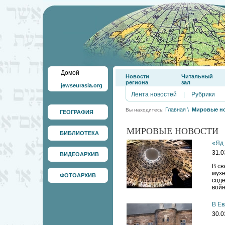
Домой
Новости
Читальный
региона
зал
jewseurasia.org
Лента новостей
|
Рубрики
Главная
\
Мировые н
Вы находитесь:
ГЕОГРАФИЯ
МИРОВЫЕ НОВОСТИ
БИБЛИОТЕКА
«Яд 
31.0
ВИДЕОАРХИВ
В св
муз
ФОТОАРХИВ
соде
войн
В Ев
30.0