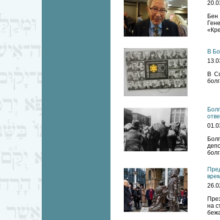
20.0
Бен
Ген
«Кре
В Бо
13.0
В С
болг
Болг
отве
01.0
Бол
деп
болг
Пред
врем
26.0
През
на с
бежа