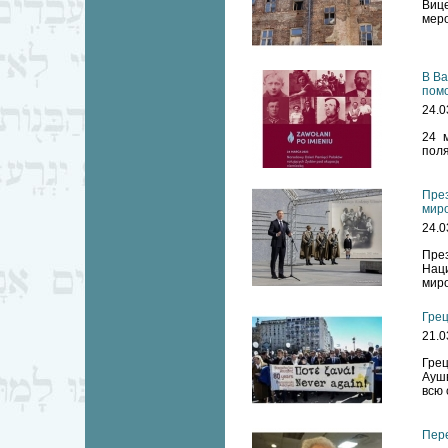
Вице
меро
В Ва
помо
24.0
24 
поля
През
мир
24.0
През
Наци
миро
Грец
21.0
Грец
Аушв
всю 
Пере