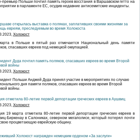
-премьер Польши почтил память героев восстания в Варшавском гетто на
приятии в парламенте ЕС, осудив недавние антисемитские инциденты.
ршаве открылась выставка о поляках, заплативших своими жизнями за
щь евреям, преследуемым во время Холокоста
3.2023,
Холокост
марта в Польше в пятый раз отмечается Национальный день памяти
ков, спасавших евреев под немецкой оккупацией.
идент Дуда почтил память поляков, спасавших евреев во время Второй
овой войны
3.2023,
Холокост
идент Польши Анджей Дуда принял участие в мероприятиях по случаю
онального дня памяти поляков, спасавших евреев во время Второй
вой войны.
ия отметила 80-летие первой депортации греческих евреев в Аушвиц
3.2023,
Холокост
ия 19 марта отметила 80-летие первой депортации греческих евреев в
иц-Биркенау в Салониках, северном мегаполисе, который потерял почти
свою процветающую еврейскую общину.
живший Холокост награжден немецким орденом «За заслуги»