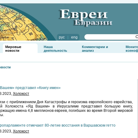
рус
|
eng
Мировые
Наша
Комментарии и
Монит
новости
деятельность
анализ
ксено
овости
Вашем» представил «Книгу имен»
3.2023,
Холокост
язи с приближением Дня Катастрофы и героизма европейского еврейства,
ей Холокоста «Яд Вашем» в Иерусалиме представил большую книгу,
ржащую имена 4,8 миллионов евреев, погибших во время Второй мировой
ы.
ропарламенте отмечают 80-летие восстания в Варшавском гетто
3.2023,
Холокост