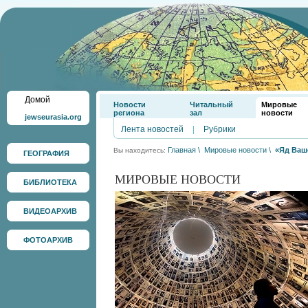
Домой
Новости
Читальный
Мировые
региона
зал
новости
jewseurasia.org
Лента новостей
|
Рубрики
Главная
\
Мировые новости
\
«Яд Ваш
Вы находитесь:
ГЕОГРАФИЯ
МИРОВЫЕ НОВОСТИ
БИБЛИОТЕКА
ВИДЕОАРХИВ
ФОТОАРХИВ