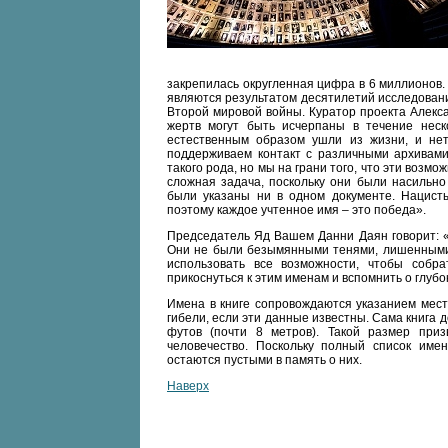
закрепилась округленная цифра в 6 миллионов
являются результатом десятилетий исследовани
Второй мировой войны. Куратор проекта Алекс
жертв могут быть исчерпаны в течение неск
естественным образом ушли из жизни, и нет
поддерживаем контакт с различными архивами
такого рода, но мы на грани того, что эти возм
сложная задача, поскольку они были насильно
были указаны ни в одном документе. Нацист
поэтому каждое учтенное имя – это победа».
Председатель Яд Вашем Данни Даян говорит: «
Они не были безымянными тенями, лишенными 
использовать все возможности, чтобы собр
прикоснуться к этим именам и вспомнить о глуб
Имена в книге сопровождаются указанием мест
гибели, если эти данные известны. Сама книга
футов (почти 8 метров). Такой размер приз
человечество. Поскольку полный список имен
остаются пустыми в память о них.
Наверх