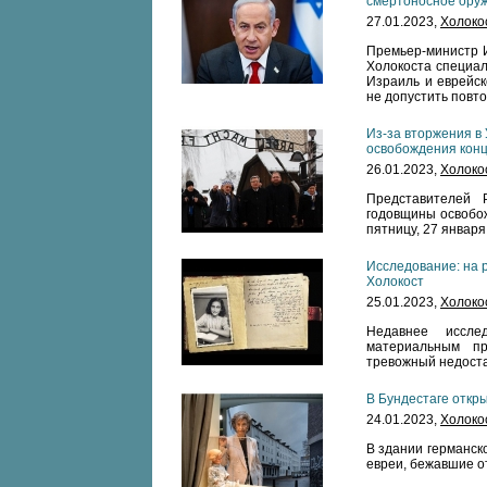
смертоносное ору
27.01.2023,
Холоко
Премьер-министр 
Холокоста специал
Израиль и еврейск
не допустить повт
Из-за вторжения в
освобождения кон
26.01.2023,
Холоко
Представителей 
годовщины освобож
пятницу, 27 января
Исследование: на р
Холокост
25.01.2023,
Холоко
Недавнее иссле
материальным пр
тревожный недоста
В Бундестаге откр
24.01.2023,
Холоко
В здании германск
евреи, бежавшие о