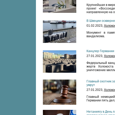
Крупнейшая в мире
проект «Воссоед
направленную на о
В Швеции оскверне
01.02.2023,
Холоко
Монумент в памят
вандализма.
Канцлер Германии 
27.01.2023,
Холоко
Федеральный канц
жертв Холокоста
уничтожение милли
Главный охотник з
умрут
27.01.2023,
Холоко
Главный немецкий
Германии пять дел,
Нетаниягу в День 