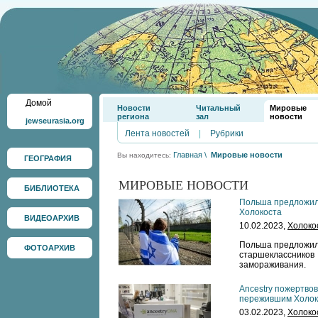
Домой
Новости
Читальный
Мировые
региона
зал
новости
jewseurasia.org
Лента новостей
|
Рубрики
Главная
\
Мировые новости
Вы находитесь:
ГЕОГРАФИЯ
МИРОВЫЕ НОВОСТИ
БИБЛИОТЕКА
Польша предложила
Холокоста
ВИДЕОАРХИВ
10.02.2023,
Холоко
Польша предложила
ФОТОАРХИВ
старшеклассник
замораживания.
Ancestry пожертво
пережившим Холок
03.02.2023,
Холоко