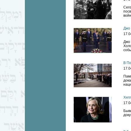
Сего
пос
войн
Джо 
17.0
Джо
Холо
собы
В По
17.0
Пам
док
наци
Хилл
17.0
Быв
доку