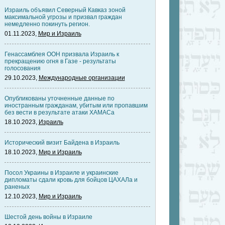
Израиль объявил Северный Кавказ зоной
максимальной угрозы и призвал граждан
немедленно покинуть регион.
01.11.2023,
Мир и Израиль
Генассамблея ООН призвала Израиль к
прекращению огня в Газе - результаты
голосования
29.10.2023,
Международные организации
Опубликованы уточненные данные по
иностранным гражданам, убитым или пропавшим
без вести в результате атаки ХАМАСа
18.10.2023,
Израиль
Исторический визит Байдена в Израиль
18.10.2023,
Мир и Израиль
Посол Украины в Израиле и украинские
дипломаты сдали кровь для бойцов ЦАХАЛа и
раненых
12.10.2023,
Мир и Израиль
Шестой день войны в Израиле