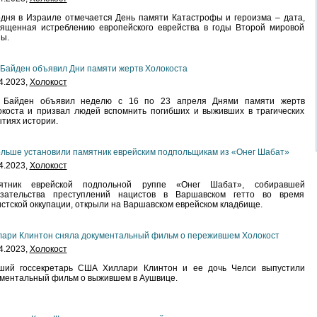
дня в Израиле отмечается День памяти Катастрофы и героизма – дата,
вященная истреблению европейского еврейства в годы Второй мировой
ы.
Байден объявил Дни памяти жертв Холокоста
4.2023,
Холокост
 Байден объявил неделю с 16 по 23 апреля Днями памяти жертв
коста и призвал людей вспомнить погибших и выживших в трагических
тиях истории.
льше установили памятник еврейским подпольщикам из «Онег Шабат»
4.2023,
Холокост
ятник еврейской подпольной руппе «Онег Шабат», собиравшей
азательства преступлений нацистов в Варшавском гетто во время
стской оккупации, открыли на Варшавском еврейском кладбище.
ари Клинтон сняла документальный фильм о пережившем Холокост
4.2023,
Холокост
ший госсекретарь США Хиллари Клинтон и ее дочь Челси выпустили
ментальный фильм о выжившем в Аушвице.