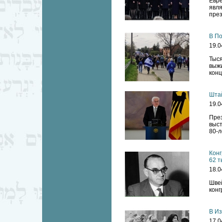
Евре
явл
през
В По
19.0
Тыся
выж
конц
Штай
19.0
Пре
выст
80-л
Конг
62 т
18.0
Шве
конг
В И
17.0