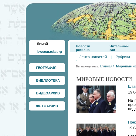
Домой
Новости
Читальный
региона
зал
jewseurasia.org
Лента новостей
|
Рубрики
Главная
\
Мировые н
Вы находитесь:
ГЕОГРАФИЯ
МИРОВЫЕ НОВОСТИ
БИБЛИОТЕКА
Штай
19.0
ВИДЕОАРХИВ
На п
през
ФОТОАРХИВ
подд
През
19.0