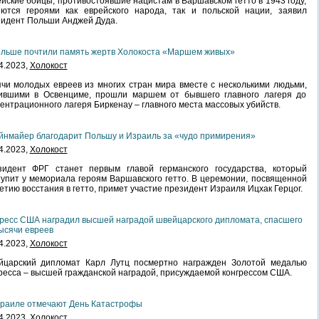
йские бойцы, противостоявшие нацистам в Варшавском гетто в 1943 году,
яются героями как еврейского народа, так и польской нации, заявил
идент Польши Анджей Дуда.
льше почтили память жертв Холокоста «Маршем живых»
4.2023,
Холокост
чи молодых евреев из многих стран мира вместе с несколькими людьми,
ившими в Освенциме, прошли маршем от бывшего главного лагеря до
ентрационного лагеря Биркенау – главного места массовых убийств.
нмайер благодарит Польшу и Израиль за «чудо примирения»
4.2023,
Холокост
зидент ФРГ станет первым главой германского государства, который
упит у мемориала героям Варшавского гетто. В церемонии, посвященной
етию восстания в гетто, примет участие президент Израиля Ицхак Герцог.
ресс США наградил высшей наградой швейцарского дипломата, спасшего
ысячи евреев
4.2023,
Холокост
йцарский дипломат Карл Лутц посмертно награжден Золотой медалью
ресса – высшей гражданской наградой, присуждаемой конгрессом США.
зраиле отмечают День Катастрофы
4.2023,
Холокост