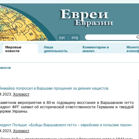
рус
|
eng
Мировые
Наша
Комментарии и
Монит
новости
деятельность
анализ
ксено
овости
нмайер попросил в Варшаве прощения за деяния нацистов
4.2023,
Холокост
амятном мероприятии в 80-ю годовщину восстания в Варшавском гетто
идент ФРГ заявил об исторической ответственности Германии и твердой
ержке Украины.
идент Польши: «Бойцы Варшавского гетто – еврейские и польские герои»
4.2023,
Холокост