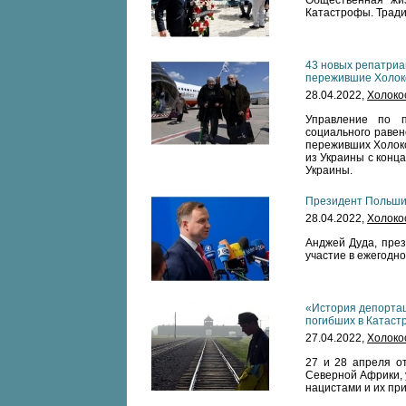
Общественная жи
Катастрофы. Трад
43 новых репатриа
пережившие Холок
28.04.2022,
Холоко
Управление по п
социального равен
переживших Холоко
из Украины с конц
Украины.
Президент Польши
28.04.2022,
Холоко
Анджей Дуда, през
участие в ежегодн
«История депортац
погибших в Катаст
27.04.2022,
Холоко
27 и 28 апреля о
Северной Африки, 
нацистами и их пр