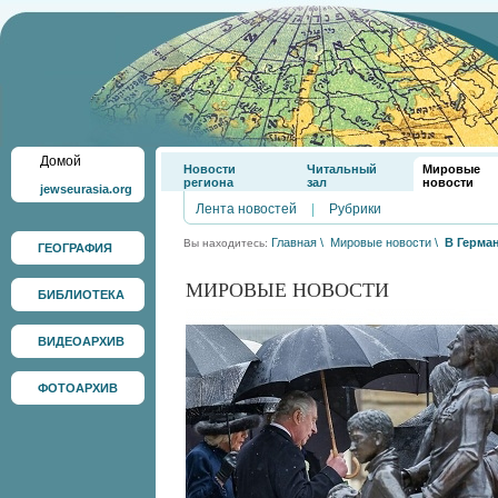
Домой
Новости
Читальный
Мировые
региона
зал
новости
jewseurasia.org
Лента новостей
|
Рубрики
Главная
\
Мировые новости
\
В Герма
Вы находитесь:
ГЕОГРАФИЯ
МИРОВЫЕ НОВОСТИ
БИБЛИОТЕКА
ВИДЕОАРХИВ
ФОТОАРХИВ