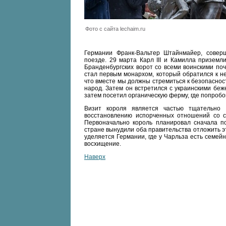
Фото с сайта lechaim.ru
Германии Франк-Вальтер Штайнмайер, совер
поезде. 29 марта Карл III и Камилла приземл
Бранденбургских ворот со всеми воинскими поч
стал первым монархом, который обратился к н
что вместе мы должны стремиться к безопаснос
народ. Затем он встретился с украинскими бе
затем посетил органическую ферму, где попробо
Визит короля является частью тщательно 
восстановлению испорченных отношений со с
Первоначально король планировал сначала п
стране вынудили оба правительства отложить э
уделяется Германии, где у Чарльза есть семей
восхищение.
Наверх