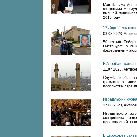
Мэр Парижа Анн И
автономии Махмуд
высшей муниципал
2015 году.
Убийца 11 человек 
03.08.2023,
Антисе
50-летний Роберт
Питтсбурге в 201
федеральным жюр
В Азербайджане пр
11.07.2023,
Антисе
Служба госбезоп
гражданина инос
посольства Израил
Израильский журна
27.06.2023,
Антисе
Израильского жу
священника прове
преступлений на по
В Евросоюзе сайты