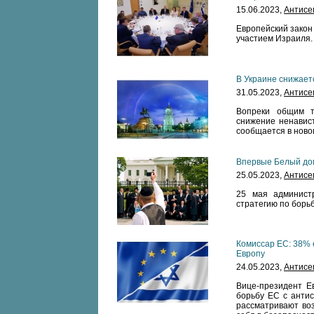
15.06.2023,
Антисе
Европейский закон
участием Израиля.
В Украине снижает
31.05.2023,
Антисе
Вопреки общим т
снижение ненавист
сообщается в ново
Впервые Белый дом
25.05.2023,
Антисе
25 мая админист
стратегию по борь
Комиссар ЕС: 38% 
Европу
24.05.2023,
Антисе
Вице-президент Е
борьбу ЕС с антис
рассматривают воз