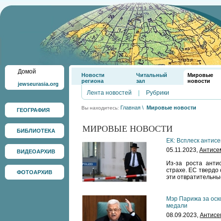
Домой
Новости
Читальный
Мировые
региона
зал
новости
jewseurasia.org
Лента новостей
|
Рубрики
Главная
\
Мировые новости
Вы находитесь:
ГЕОГРАФИЯ
МИРОВЫЕ НОВОСТИ
БИБЛИОТЕКА
ЕК: Всплеск антис
05.11.2023,
Антисе
ВИДЕОАРХИВ
Из-за роста анти
страхе. ЕС твердо
ФОТОАРХИВ
эти отвратительны
Мэр Парижа за ос
медали
08.09.2023,
Антисе