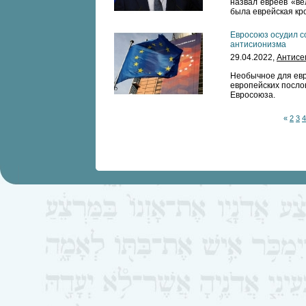
назвал евреев «ве
была еврейская кр
Евросоюз осудил с
антисионизма
29.04.2022,
Антисе
Необычное для ев
европейских посло
Евросоюза.
«
2
3
4