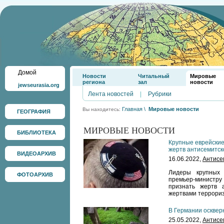
Домой
Новости
Читальный
Мировые
региона
зал
новости
jewseurasia.org
Лента новостей
|
Рубрики
Главная
\
Мировые новости
Вы находитесь:
ГЕОГРАФИЯ
МИРОВЫЕ НОВОСТИ
БИБЛИОТЕКА
Крупные еврейские
жертв антисемитск
ВИДЕОАРХИВ
16.06.2022,
Антисе
Лидеры крупных 
ФОТОАРХИВ
премьер-министру
признать жертв 
жертвами террори
В Германии осквер
25.05.2022,
Антисе