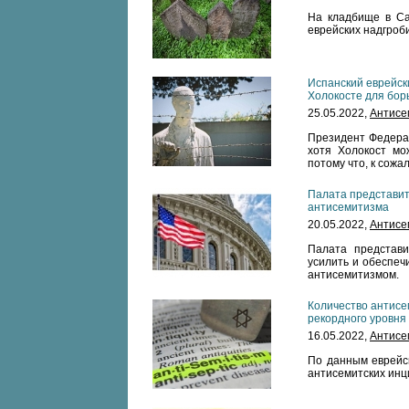
На кладбище в Са
еврейских надгроб
Испанский еврейск
Холокосте для бор
25.05.2022,
Антисе
Президент Федерац
хотя Холокост мо
потому что, к сожа
Палата представи
антисемитизма
20.05.2022,
Антисе
Палата представ
усилить и обеспеч
антисемитизмом.
Количество антисе
рекордного уровня
16.05.2022,
Антисе
По данным еврейск
антисемитских инц