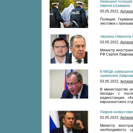
Немецкая полиция 
евреев в Баварии
05.05.2022,
Антисе
Полиция Германи
листовок с призыв
Украина обвинила 
03.05.2022,
Антисе
Министр иностранн
РФ Сергея Лаврова 
В МИДе завершилас
заявления Лавров
03.05.2022,
Антисе
В министерстве и
беседа» с посл
радиостанции «К
евроазиатского отд
Лавров назвал ев
02.05.2022,
Антисе
Министр иностра
необходимость «