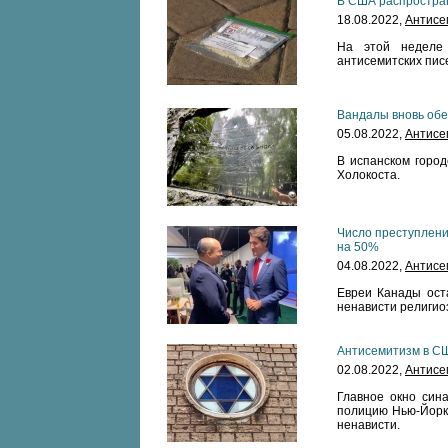
В США распростра
18.08.2022,
Антисе
На этой неделе 
антисемитских писе
Вандалы вновь обе
05.08.2022,
Антисе
В испанском горо
Холокоста.
Число преступлений
на 50%
04.08.2022,
Антисе
Евреи Канады ост
ненависти религио
Антисемитизм в СШ
02.08.2022,
Антисе
Главное окно сина
полицию Нью-Йорка
ненависти.