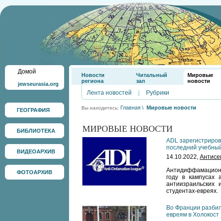
Домой
Новости
Читальный
Мировые
региона
зал
новости
jewseurasia.org
Лента новостей
|
Рубрики
Главная
\
Мировые новости
Вы находитесь:
ГЕОГРАФИЯ
МИРОВЫЕ НОВОСТИ
БИБЛИОТЕКА
ADL зарегистриров
последний учебный
ВИДЕОАРХИВ
14.10.2022,
Антисе
Антидиффамационна
ФОТОАРХИВ
году в кампусах 
антиизраильских 
студентах-евреях.
Во Франции разби
евреям в Холокост