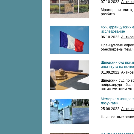
07.10.2022,
Антисе
Мраморная плита, 
разбита.
45% французских е
исследование
06.10.2022,
Антисе
Французские евреи
обеспокоены тем, ч
Шведский суд приз
института на почв
01.09.2022,
Антисе
Шведский суд по т
нейрохирург был
антисемитским мот
Мемориал концлаге
лозунгами
25.08.2022,
Антисе
Неизвестные оскве