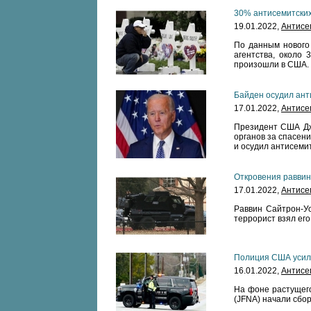
30% антисемитских
19.01.2022,
Антисе
По данным нового 
агентства, около 
произошли в США.
Байден осудил ант
17.01.2022,
Антисе
Президент США Дж
органов за спасен
и осудил антисеми
Откровения раввина
17.01.2022,
Антисе
Раввин Сайтрон-Уо
террорист взял его
Полиция США усили
16.01.2022,
Антисе
На фоне растущег
(JFNA) начали сбо