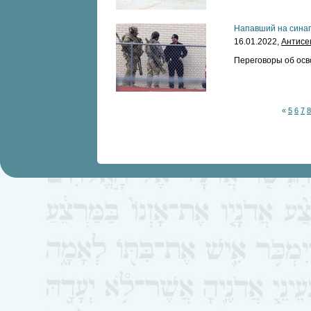
Напавший на синаг
16.01.2022,
Антисе
Переговоры об осв
«
5
6
7
8