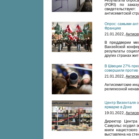
Результаты опроса,
(PORI) по заказ
свидетельствую
антисемитской стр
Опрос: самыми ант
Францию
21.01.2022,
Антисе
В преддверии ме
Ванзейской конфе
результаты социол
других странах жи
В Швеции 27% прес
совершили против 
21.01.2022,
Антисе
Антисемитские инц
религиозной ненави
Центр Визенталя о
ярмарке в Дохе
19.01.2022,
Антисе
Директор Центра
Самуэльс осудил э
книги нацистског
выставлена ​​на ст