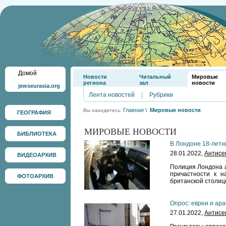
Домой
Новости
Читальный
Мировые
региона
зал
новости
jewseurasia.org
Лента новостей
|
Рубрики
Главная
\
Мировые новости
Вы находитесь:
ГЕОГРАФИЯ
МИРОВЫЕ НОВОСТИ
БИБЛИОТЕКА
В Лондоне 18-летн
28.01.2022,
Антисе
ВИДЕОАРХИВ
Полиция Лондона а
причастности к н
ФОТОАРХИВ
британской столиц
Опрос: евреи и ар
27.01.2022,
Антисе