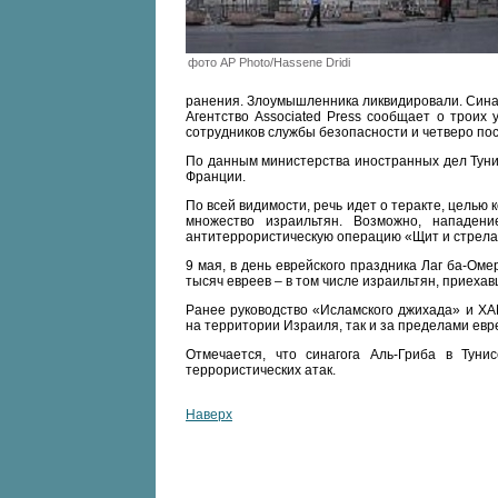
фото AP Photo/Hassene Dridi
ранения. Злоумышленника ликвидировали. Сина
Агентство Associated Press сообщает о троих
сотрудников службы безопасности и четверо пос
По данным министерства иностранных дел Туни
Франции.
По всей видимости, речь идет о теракте, целью 
множество израильтян. Возможно, нападен
антитеррористическую операцию «Щит и стрела
9 мая, в день еврейского праздника Лаг ба-Оме
тысяч евреев – в том числе израильтян, приехав
Ранее руководство «Исламского джихада» и ХА
на территории Израиля, так и за пределами евре
Отмечается, что синагога Аль-Гриба в Тун
террористических атак.
Наверх