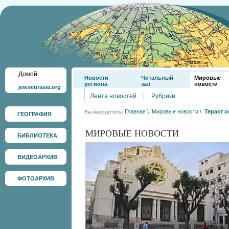
Домой
Новости
Читальный
Мировые
региона
зал
новости
jewseurasia.org
Лента новостей
|
Рубрики
Главная
\
Мировые новости
\
Теракт о
Вы находитесь:
ГЕОГРАФИЯ
МИРОВЫЕ НОВОСТИ
БИБЛИОТЕКА
ВИДЕОАРХИВ
ФОТОАРХИВ