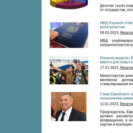
Десятки тысяч но
от государства, по
МВД Израиля отме
репатриантам
09.03.2023,
Репатр
МВД опубликова
загранпаспортов н
Израиль выделит $
иврита для новых 
17.01.2023,
Репатр
Министерство алии
миллиона долл
стимулирования из
Глава Еврейского 
ограничению имми
11.01.2023,
Репатр
Председатель Евре
должен рассмотр
возвращении, а не
партии в коалиции.