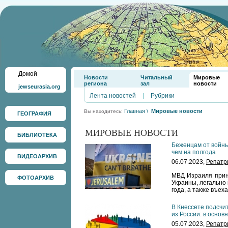
Домой
Новости
Читальный
Мировые
региона
зал
новости
jewseurasia.org
Лента новостей
|
Рубрики
Главная
\
Мировые новости
Вы находитесь:
ГЕОГРАФИЯ
МИРОВЫЕ НОВОСТИ
БИБЛИОТЕКА
Беженцам от войны
чем на полгода
ВИДЕОАРХИВ
06.07.2023,
Репатр
МВД Израиля прин
ФОТОАРХИВ
Украины, легально
года, а также въех
В Кнессете подсчи
из России: в основ
05.07.2023,
Репатр