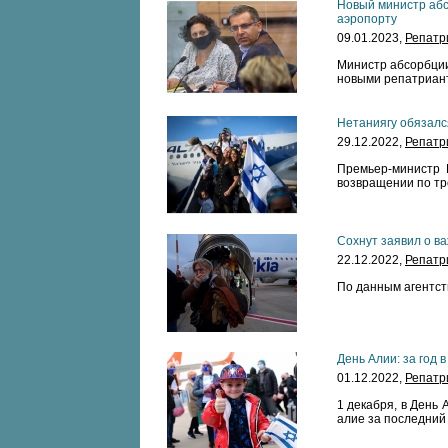
Новый министр абс
аэропорту
09.01.2023,
Репатр
Министр абсорбции
новыми репатриан
Нетаниягу обязалс
29.12.2022,
Репатр
Премьер-министр 
возвращении по тр
Сохнут заявил о ва
22.12.2022,
Репатр
По данным агентст
День Алии: за год 
01.12.2022,
Репатр
1 декабря, в День
алие за последний 