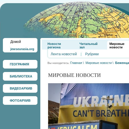
Домой
Новости
Читальный
Мировые
региона
зал
новости
jewseurasia.org
Лента новостей
|
Рубрики
Главная
\
Мировые новости
\
Беженца
Вы находитесь:
ГЕОГРАФИЯ
МИРОВЫЕ НОВОСТИ
БИБЛИОТЕКА
ВИДЕОАРХИВ
ФОТОАРХИВ