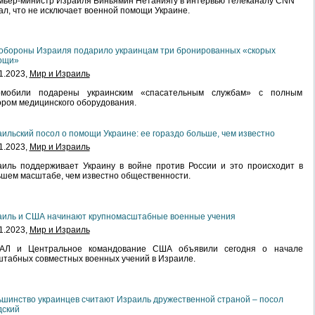
ьер-министр Израиля Биньямин Нетаниягу в интервью телеканалу CNN
ал, что не исключает военной помощи Украине.
обороны Израиля подарило украинцам три бронированных «скорых
ощи»
1.2023,
Мир и Израиль
омобили подарены украинским «спасательным службам» с полным
ром медицинского оборудования.
ильский посол о помощи Украине: ее гораздо больше, чем известно
1.2023,
Мир и Израиль
иль поддерживает Украину в войне против России и это происходит в
шем масштабе, чем известно общественности.
аиль и США начинают крупномасштабные военные учения
1.2023,
Мир и Израиль
АЛ и Центральное командование США объявили сегодня о начале
табных совместных военных учений в Израиле.
шинство украинцев считают Израиль дружественной страной – посол
дский