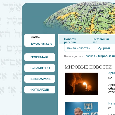
Домой
Новости
Читальный
региона
зал
jewseurasia.org
Лента новостей
|
Рубрики
Главная
\
Мировые н
Вы находитесь:
ГЕОГРАФИЯ
МИРОВЫЕ НОВОСТИ
БИБЛИОТЕКА
Арми
02.0
ВИДЕОАРХИВ
Арм
объ
ФОТОАРХИВ
отве
Нета
01.0