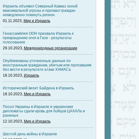
Израиль объявил Северный Кавказ зоной
максимальной угрозы и призвал граждан
немедленно покинуть регион.
01.11.2023,
Мир и Израиль
Генассамблея ООН призвала Израиль к
прекращению огня в Газе - результаты
голосования
29.10.2023,
Международные организации
Опубликованы уточненные данные по
иностранным гражданам, убитым или пропавшим
без вести в результате атаки ХАМАСа
18.10.2023,
Израиль
Исторический визит Байдена в Израиль
18.10.2023,
Мир и Израиль
Посол Украины в Израиле и украинские
дипломаты сдали кровь для бойцов ЦАХАЛа и
раненых
12.10.2023,
Мир и Израиль
Шестой день войны в Израиле