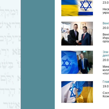
23.0
Нес
укра
Венг
20.0
Вен
Изра
орга
Эли 
деят
20.0
Мин
кол
«пол
Глав
19.0
Сос
Коэн