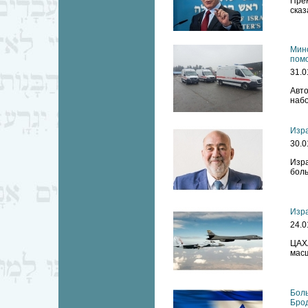
Прем
сказ
Мин
пом
31.0
Авт
набо
Изра
30.0
Изра
боль
Изр
24.0
ЦАХ
масш
Боль
Бро