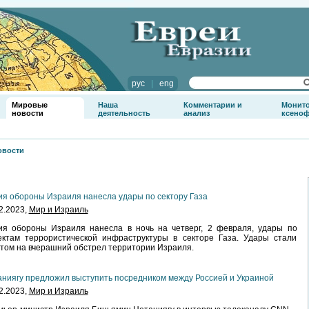
рус
|
eng
Мировые
Наша
Комментарии и
Монит
новости
деятельность
анализ
ксено
овости
я обороны Израиля нанесла удары по сектору Газа
2.2023,
Мир и Израиль
ия обороны Израиля нанесла в ночь на четверг, 2 февраля, удары по
ектам террористической инфраструктуры в секторе Газа. Удары стали
том на вчерашний обстрел территории Израиля.
ниягу предложил выступить посредником между Россией и Украиной
2.2023,
Мир и Израиль