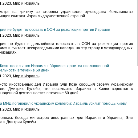
1.2023,
Мир и Израиль
мотря на критику со стороны украинского руководства большинство
инцев считают Израиль дружественной страной.
рия не будет голосовать в ООН за резолюции против Израиля
1.2023,
Мир и Израиль
грия не будет в дальнейшем голосовать в ООН за резолюции против
иля и считает несправедливыми нападки на эту страну в международных
низациях.
Коэн: посольство Израиля в Украине вернется к полноценной
ельности в течение 60 дней
1.2023,
Мир и Израиль
истр иностранных дел Израиля Эли Коэн сообщил своему украинскому
леге Дмитрию Кулебе, что посольство Израиля в Киеве вернется к
ноценной деятельности» в течение 60 дней.
а МИД поговорил с украинским коллегой: Израиль усилит помощь Киеву
1.2023,
Мир и Израиль
тоялась беседа министров иностранных дел Израиля и Украины, Эли
а и Дмитрия Кулебы.