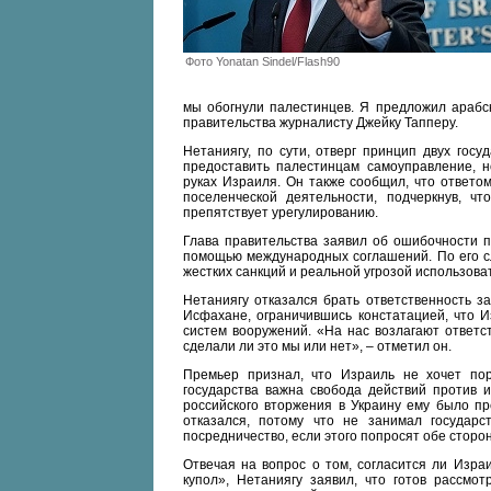
Фото Yonatan Sindel/Flash90
мы обогнули палестинцев. Я предложил арабск
правительства журналисту Джейку Тапперу.
Нетаниягу, по сути, отверг принцип двух госу
предоставить палестинцам самоуправление, н
руках Израиля. Он также сообщил, что ответо
поселенческой деятельности, подчеркнув, ч
препятствует урегулированию.
Глава правительства заявил об ошибочности 
помощью международных соглашений. По его сло
жестких санкций и реальной угрозой использова
Нетаниягу отказался брать ответственность з
Исфахане, ограничившись констатацией, что 
систем вооружений. «На нас возлагают ответс
сделали ли это мы или нет», – отметил он.
Премьер признал, что Израиль не хочет пор
государства важна свобода действий против и
российского вторжения в Украину ему было пр
отказался, потому что не занимал государс
посредничество, если этого попросят обе сторо
Отвечая на вопрос о том, согласится ли Изра
купол», Нетаниягу заявил, что готов рассмо