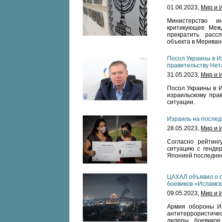
01.06.2023,
Мир и 
Министерство и
критикующее Меж
прекратить расс
объекта в Мериван
Посол Украины в И
правительству Нет
31.05.2023,
Мир и 
Посол Украины в И
израильскому пра
ситуации.
Израиль на послед
28.05.2023,
Мир и 
Согласно рейтингу
ситуацию с генде
Японией последнее
ЦАХАЛ объявил о 
боевиков «Исламск
09.05.2023,
Мир и 
Армия обороны Из
антитеррористиче
лидеры боевиков