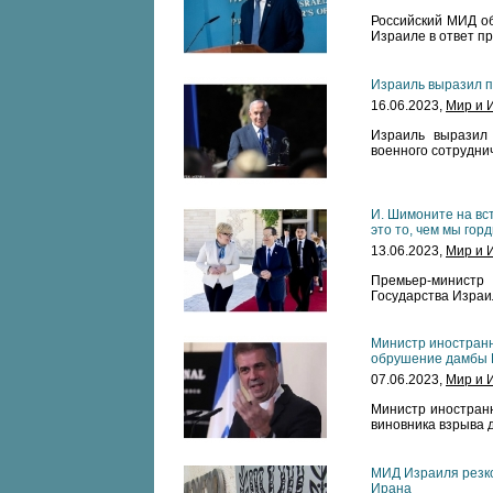
Российский МИД об
Израиле в ответ пр
Израиль выразил п
16.06.2023,
Мир и 
Израиль выразил 
военного сотрудни
И. Шимоните на вст
это то, чем мы гор
13.06.2023,
Мир и 
Премьер-министр
Государства Израи
Министр иностранн
обрушение дамбы 
07.06.2023,
Мир и 
Министр иностранн
виновника взрыва 
МИД Израиля резко
Ирана