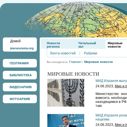
Домой
Новости
Читальный
Мировые
региона
зал
новости
jewseurasia.org
Лента новостей
|
Рубрики
Главная
\
Мировые новости
Вы находитесь:
ГЕОГРАФИЯ
МИРОВЫЕ НОВОСТИ
БИБЛИОТЕКА
МИД Израиля выпус
24.06.2023,
Мир и 
ВИДЕОАРХИВ
Министерство ин
взвесить необходи
ФОТОАРХИВ
находящимся в РФ 
там.
МИД Израиля резко
нацизма
24.06.2023,
Мир и 