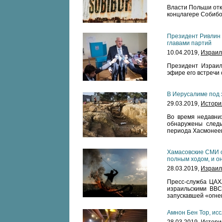
Власти Польши отк
концлагере Собиб
Президент Ривлин 
главами партий
10.04.2019,
Израил
Президент Израил
эфире его встречи 
В Иерусалиме под 
29.03.2019,
Истори
Во время недавни
обнаружены следы
периода Хасмонеев –
Хамасовские СМИ с
полным ходом, и он
28.03.2019,
Израил
Пресс-служба ЦАХ
израильскими ВВС.
запускавшей «огне
Амнон Бен Тор, ис