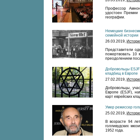
28.03.2019,
Истори
Профессор Амнон
удостоен Премии 
географии.
Немецкие бизнесм
семейной истории
26.03.2019,
Истори
Представители од
пожертвовать 10 
преодолением посл
Добровольцы ESJF 
кладбищ в Европе
27.02.2019,
Истори
Добровольцы, уча
Европе (ESJF), н
карт еврейских кла
Умер режиссер гол
25.02.2019,
Истори
В возрасте 94 ле
голливудских мюз
1952 года.