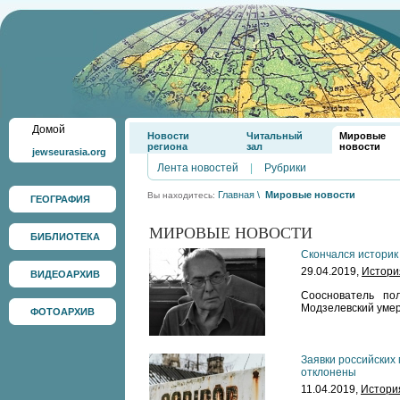
Домой
Новости
Читальный
Мировые
региона
зал
новости
jewseurasia.org
Лента новостей
|
Рубрики
Главная
\
Мировые новости
Вы находитесь:
ГЕОГРАФИЯ
МИРОВЫЕ НОВОСТИ
БИБЛИОТЕКА
Скончался историк
29.04.2019,
Истори
ВИДЕОАРХИВ
Сооснователь по
Модзелевский умер
ФОТОАРХИВ
Заявки российских
отклонены
11.04.2019,
Истори