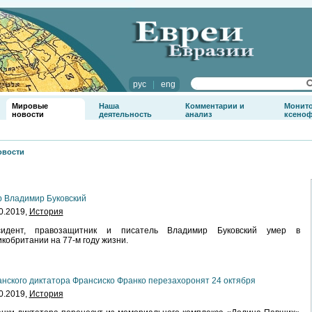
рус
|
eng
Мировые
Наша
Комментарии и
Монит
новости
деятельность
анализ
ксено
овости
 Владимир Буковский
0.2019,
История
сидент, правозащитник и писатель Владимир Буковский умер в
кобритании на 77-м году жизни.
нского диктатора Франсиско Франко перезахоронят 24 октября
0.2019,
История