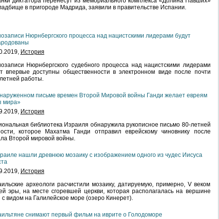
нки диктатора перенесут из мемориального комплекса «Долина Павших»
ладбище в пригороде Мадрида, заявили в правительстве Испании.
озаписи Нюрнбергского процесса над нацистскими лидерами будут
ародованы
0.2019,
История
озаписи Нюрнбергского судебного процесса над нацистскими лидерами
ут впервые доступны общественности в электронном виде после почти
летней работы.
наруженном письме времен Второй Мировой войны Ганди желает евреям
ы мира»
9.2019,
История
ональная библиотека Израиля обнаружила рукописное письмо 80-летней
ности, которое Махатма Ганди отправил еврейскому чиновнику после
ла Второй мировой войны.
раиле нашли древнюю мозаику с изображением одного из чудес Иисуса
ста
9.2019,
История
ильские археологи расчистили мозаику, датируемую, примерно, V веком
й эры, на месте сгоревшей церкви, которая располагалась на вершине
 с видом на Галилейское море (озеро Кинерет).
ильтяне снимают первый фильм на иврите о Голодоморе