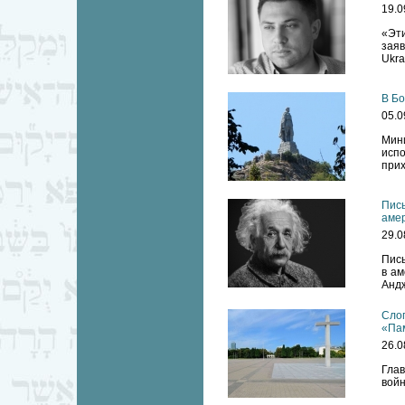
19.0
«Эти
заяв
Ukra
В Бо
05.0
Мин
испо
прих
Пись
амер
29.0
Пись
в ам
Анд
Слог
«Па
26.0
Гла
войн