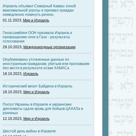
Израиль объявил Северный Кавказ зоной
максимальной угрозы и призвал граждан
немедленно покинуть регион.
01.11.2023,
Мир и Израиль
Генассамблея ООН призвала Израиль к
прекращению огня в Газе - результаты
голосования
29.10.2023,
Международные организации
Опубликованы уточненные данные по
иностранным гражданам, убитым или пропавшим
без вести в результате атаки ХАМАСа
18.10.2023,
Израиль
Исторический визит Байдена в Израиль
18.10.2023,
Мир и Израиль
Посол Украины в Израиле и украинские
дипломаты сдали кровь для бойцов ЦАХАЛа и
раненых
12.10.2023,
Мир и Израиль
Шестой день войны в Израиле