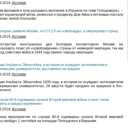
9.2019,
История
м фильмом я хочу разорвать молчания в Израиле по теме Голодомора», –
ил израильский актер, режиссер и продюсер Дом Амор в интервью порталу
inian Jewish Encounter.
лгарии заявили Москве, что СССР не освобождал, а оккупировал страну
9.2019,
История
истерство иностранных дел Болгарии посоветовало Москве не
льзовать тезис об «освобождении» страны от немецкой оккупации, так как
од советских войск в 1944 году принес народу оккупацию.
мо Альберта Эйнштейна, в котором он осуждает антисемитизм в
иканских университетах, выставлено на аукцион
8.2019,
История
мо Альберта Эйнштейна 1935 года, в котором он осуждает антисемитизм
ериканских университетах, 29 августа будет продано на аукционе в Лос-
желесе.
аном 80-й годовщины начала Второй мировой войны станут слова
мять и предостережение»
8.2019,
История
вные мероприятия по случаю 80-й годовщины начала Второй мировой
ы пройдут 1 сентября на площади Пилсудского в Варшаве.