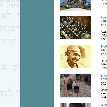
Оста
на к
Ауди
обн
16.1
Ауди
буд
двух
В об
«эр
26.0
Наци
дав
нача
В Из
Хри
20.0
Изра
наше
горы
Изра