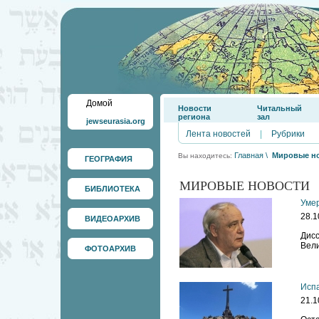
Домой
Новости
Читальный
региона
зал
jewseurasia.org
Лента новостей
|
Рубрики
Главная
\
Мировые н
Вы находитесь:
ГЕОГРАФИЯ
МИРОВЫЕ НОВОСТИ
БИБЛИОТЕКА
Умер
28.1
ВИДЕОАРХИВ
Дис
Вели
ФОТОАРХИВ
Испа
21.1