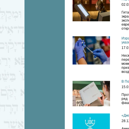
02.0
Гит
экр
экс
евре
откр
Изра
указ
17.0
Нес
пер
мом
при
возд
В По
15.0
Прот
ряд
фаш
«Джо
28.1
Аме