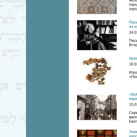
Моза
горо
горо
Пись
на а
24.0
Пись
Втор
Архе
18.0
Изр
«Пещ
«MyH
евр
15.0
Сер
милл
Екат
Уник
нар