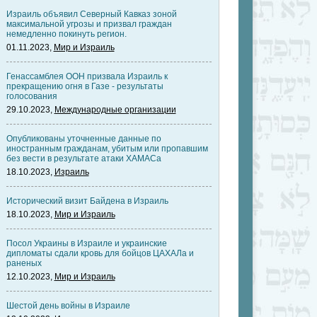
Израиль объявил Северный Кавказ зоной
максимальной угрозы и призвал граждан
немедленно покинуть регион.
01.11.2023,
Мир и Израиль
Генассамблея ООН призвала Израиль к
прекращению огня в Газе - результаты
голосования
29.10.2023,
Международные организации
Опубликованы уточненные данные по
иностранным гражданам, убитым или пропавшим
без вести в результате атаки ХАМАСа
18.10.2023,
Израиль
Исторический визит Байдена в Израиль
18.10.2023,
Мир и Израиль
Посол Украины в Израиле и украинские
дипломаты сдали кровь для бойцов ЦАХАЛа и
раненых
12.10.2023,
Мир и Израиль
Шестой день войны в Израиле