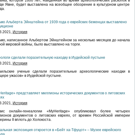
ика, которой 1600 лет, найденная во время археологических раскопок в
де Явне, будет выставлена ​​на всеобщее обозрение в культурном центре
да.
мо Альберта Эйнштейна от 1939 года о еврейских беженцах выставлено
укционе
3.2021,
История
мо, написанное Альбертом Эйнштейном за несколько месяцев до начала
ой мировой войны, было выставлено на торги.
ологи сделали поразительную находку в Иудейской пустыне
3.2021,
История
аильские ученые сделали поразительные археологические находки в
ере ужасов» в Иудейской пустыне.
eritage» представляет миллионы исторических документов о литовских
еях
3.2021,
История
вис онлайн-генеалогии «MyHeritage» опубликовал более четырех
ионов документов о литовских евреях, от времен Российской империи
ерины II вплоть до Холокоста.
альная экспозиция откроется в «Бейт ха-Тфуцот» – Музее еврейского
ода