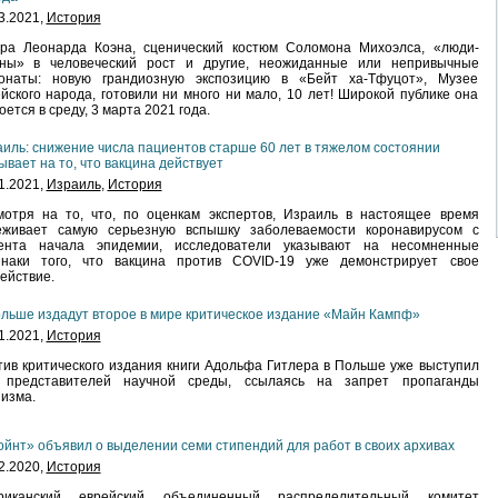
3.2021,
История
ара Леонарда Коэна, сценический костюм Соломона Михоэлса, «люди-
аны» в человеческий рост и другие, неожиданные или непривычные
понаты: новую грандиозную экспозицию в «Бейт ха-Тфуцот», Музее
йского народа, готовили ни много ни мало, 10 лет! Широкой публике она
оется в среду, 3 марта 2021 года.
иль: снижение числа пациентов старше 60 лет в тяжелом состоянии
ывает на то, что вакцина действует
1.2021,
Израиль
,
История
мотря на то, что, по оценкам экспертов, Израиль в настоящее время
еживает самую серьезную вспышку заболеваемости коронавирусом с
ента начала эпидемии, исследователи указывают на несомненные
знаки того, что вакцина против COVID-19 уже демонстрирует свое
ействие.
льше издадут второе в мире критическое издание «Майн Кампф»
1.2021,
История
ив критического издания книги Адольфа Гитлера в Польше уже выступил
 представителей научной среды, ссылаясь на запрет пропаганды
изма.
йнт» объявил о выделении семи стипендий для работ в своих архивах
2.2020,
История
риканский еврейский объединенный распределительный комитет