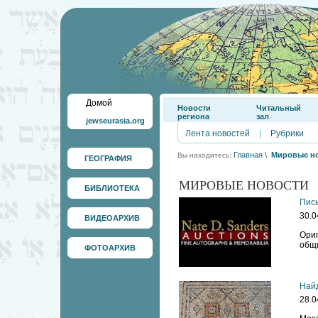
Домой
Новости
Читальный
региона
зал
jewseurasia.org
Лента новостей
|
Рубрики
Главная
\
Мировые н
Вы находитесь:
ГЕОГРАФИЯ
МИРОВЫЕ НОВОСТИ
БИБЛИОТЕКА
Пись
30.0
ВИДЕОАРХИВ
Ориг
общи
ФОТОАРХИВ
Найд
28.0