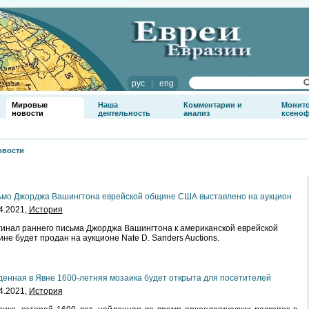
рус
|
eng
Мировые
Наша
Комментарии и
Монит
новости
деятельность
анализ
ксено
овости
мо Джорджа Вашингтона еврейской общине США выставлено на аукцион
4.2021,
История
инал раннего письма Джорджа Вашингтона к американской еврейской
не будет продан на аукционе Nate D. Sanders Auctions.
енная в Явне 1600-летняя мозаика будет открыта для посетителей
4.2021,
История