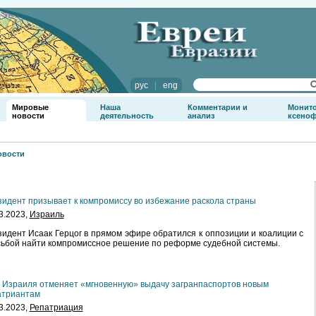
рус
|
eng
Мировые
Наша
Комментарии и
Монит
новости
деятельность
анализ
ксено
овости
идент призывает к компромиссу во избежание раскола страны
3.2023,
Израиль
идент Исаак Герцог в прямом эфире обратился к оппозиции и коалиции с
ьбой найти компромиссное решение по реформе судебной системы.
Израиля отменяет «мгновенную» выдачу загранпаспортов новым
атриантам
3.2023,
Репатриация