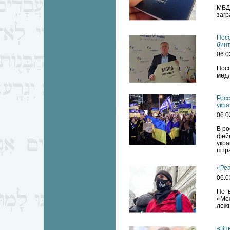
МВД
загр
Посо
бинт
06.0
Пос
медл
Росс
укра
06.0
В ро
фей
укра
штра
«Реа
06.0
По в
«Ме
ложн
«Впе