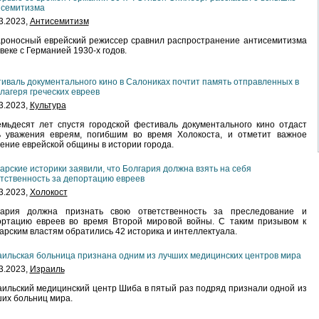
исемитизма
3.2023,
Антисемитизм
роносный еврейский режиссер сравнил распространение антисемитизма
 веке с Германией 1930-х годов.
иваль документального кино в Салониках почтит память отправленных в
лагеря греческих евреев
3.2023,
Культура
мьдесят лет спустя городской фестиваль документального кино отдаст
ь уважения евреям, погибшим во время Холокоста, и отметит важное
ение еврейской общины в истории города.
арские историки заявили, что Болгария должна взять на себя
тственность за депортацию евреев
3.2023,
Холокост
гария должна признать свою ответственность за преследование и
ортацию евреев во время Второй мировой войны. С таким призывом к
арским властям обратились 42 историка и интеллектуала.
ильская больница признана одним из лучших медицинских центров мира
3.2023,
Израиль
ильский медицинский центр Шиба в пятый раз подряд признали одной из
их больниц мира.