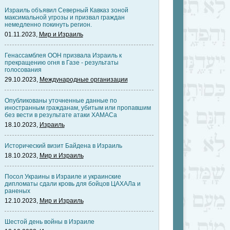
Израиль объявил Северный Кавказ зоной
максимальной угрозы и призвал граждан
немедленно покинуть регион.
01.11.2023,
Мир и Израиль
Генассамблея ООН призвала Израиль к
прекращению огня в Газе - результаты
голосования
29.10.2023,
Международные организации
Опубликованы уточненные данные по
иностранным гражданам, убитым или пропавшим
без вести в результате атаки ХАМАСа
18.10.2023,
Израиль
Исторический визит Байдена в Израиль
18.10.2023,
Мир и Израиль
Посол Украины в Израиле и украинские
дипломаты сдали кровь для бойцов ЦАХАЛа и
раненых
12.10.2023,
Мир и Израиль
Шестой день войны в Израиле