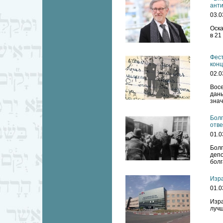
ант
03.0
Оска
в 21
Фест
конц
02.0
Восе
дан
знач
Болг
отве
01.0
Бол
деп
болг
Изра
01.0
Изра
лучш