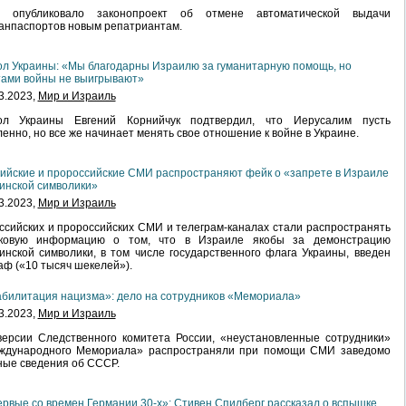
 опубликовало законопроект об отмене автоматической выдачи
анпаспортов новым репатриантам.
л Украины: «Мы благодарны Израилю за гуманитарную помощь, но
ами войны не выигрывают»
3.2023,
Мир и Израиль
ол Украины Евгений Корнийчук подтвердил, что Иерусалим пусть
енно, но все же начинает менять свое отношение к войне в Украине.
ийские и пророссийские СМИ распространяют фейк о «запрете в Израиле
инской символики»
3.2023,
Мир и Израиль
ссийских и пророссийских СМИ и телеграм-каналах стали распространять
ковую информацию о том, что в Израиле якобы за демонстрацию
инской символики, в том числе государственного флага Украины, введен
ф («10 тысяч шекелей»).
билитация нацизма»: дело на сотрудников «Мемориала»
3.2023,
Мир и Израиль
ерсии Следственного комитета России, «неустановленные сотрудники»
ждународного Мемориала» распространяли при помощи СМИ заведомо
ые сведения об СССР.
рвые со времен Германии 30-х»: Стивен Спилберг рассказал о вспышке