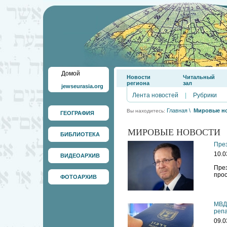
Домой
Новости
Читальный
региона
зал
jewseurasia.org
Лента новостей
|
Рубрики
Главная
\
Мировые н
Вы находитесь:
ГЕОГРАФИЯ
МИРОВЫЕ НОВОСТИ
БИБЛИОТЕКА
През
10.0
ВИДЕОАРХИВ
През
прос
ФОТОАРХИВ
МВД 
реп
09.0