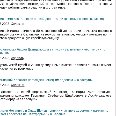
циальное подразделение ООН по поиску решений стабильного развития
N) опубликовало ежегодный отчет World Happiness Report, в котором
еден рейтинг самых счастливых стран мира.
ия отметила 80-летие первой депортации греческих евреев в Аушвиц
3.2023,
Холокост
ия 19 марта отметила 80-летие первой депортации греческих евреев в
иц-Биркенау в Салониках, северном мегаполисе, который потерял почти
свою процветающую еврейскую общину.
салимская башня Давида вошла в список «Величайших мест мира» по
ии TIME
3.2023,
Израиль
салимский музей «Башня Давида» был включен в список 50 важных мест
изучения во всем мире.
живший Холокост награжден немецким орденом «За заслуги»
3.2023,
Холокост
 Лессер, 94-летний переживший Холокост, 14 марта был награжден
еральным консулом Германии Стефаном Шнайдером в Лос-Анджелесе
стом ордена за заслуги».
ямин Нетаниягу и Олаф Шольц приняли участие в церемонии памяти по
вам Холокоста на Платформе 17 в Берлине