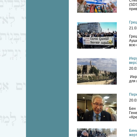
Спе
(SDS
прив
Грец
21.0
Грец
Аушв
всю 
Иеру
верс
20.0
Иеру
для 
Пере
20.0
Бен
Ген
«Кре
Бинь
жерт