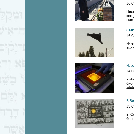
16.0
Пре
сего
Плат
СМИ:
16.0
Изр
Киев
Изра
14.0
Уче
био
эффе
В Бо
13.0
В С
болг