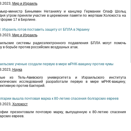
3.2023,
Мир и Израиль
мьер-министр Биньямин Нетаниягу и канцлер Германии Олаф Шольц
дня утром приняли участие в церемонии памяти по жертвам Холокоста на
форме 17 в Берлине.
 Израиль готов поставить защиту от БПЛА в Украину
3.2023,
Мир и Израиль
аильские системы радиоэлектронного подавления БПЛА могут помочь
у в борьбе против российских воздушных атак.
ильские ученые создали первую в мире мРНК-вакцину против чумы
3.2023,
Наука
ные из Тель-Авивского университета и Израильского института
логических исследований разработали первую в мире мРНК-вакцину,
ктивную против бактерий.
лгарии вышла почтовая марка к 80-летию спасения болгарских евреев
3.2023,
Холокост
офии презентовали почтовую марку, выпущенную к 80-летию спасения
арских евреев.