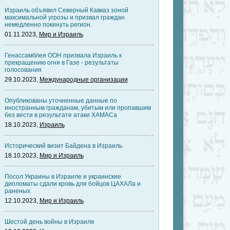
Израиль объявил Северный Кавказ зоной
максимальной угрозы и призвал граждан
немедленно покинуть регион.
01.11.2023,
Мир и Израиль
Генассамблея ООН призвала Израиль к
прекращению огня в Газе - результаты
голосования
29.10.2023,
Международные организации
Опубликованы уточненные данные по
иностранным гражданам, убитым или пропавшим
без вести в результате атаки ХАМАСа
18.10.2023,
Израиль
Исторический визит Байдена в Израиль
18.10.2023,
Мир и Израиль
Посол Украины в Израиле и украинские
дипломаты сдали кровь для бойцов ЦАХАЛа и
раненых
12.10.2023,
Мир и Израиль
Шестой день войны в Израиле