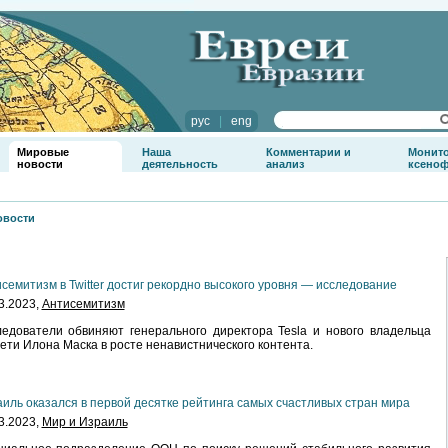
рус
|
eng
Мировые
Наша
Комментарии и
Монит
новости
деятельность
анализ
ксено
овости
семитизм в Twitter достиг рекордно высокого уровня — исследование
3.2023,
Антисемитизм
едователи обвиняют генерального директора Tesla и нового владельца
ети Илона Маска в росте ненавистнического контента.
иль оказался в первой десятке рейтинга самых счастливых стран мира
3.2023,
Мир и Израиль