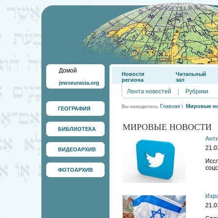
Домой
Новости
Читальный
региона
зал
jewseurasia.org
Лента новостей
|
Рубрики
Главная
\
Мировые н
Вы находитесь:
ГЕОГРАФИЯ
МИРОВЫЕ НОВОСТИ
БИБЛИОТЕКА
Анти
21.0
ВИДЕОАРХИВ
Иссл
соцс
ФОТОАРХИВ
Изра
21.0