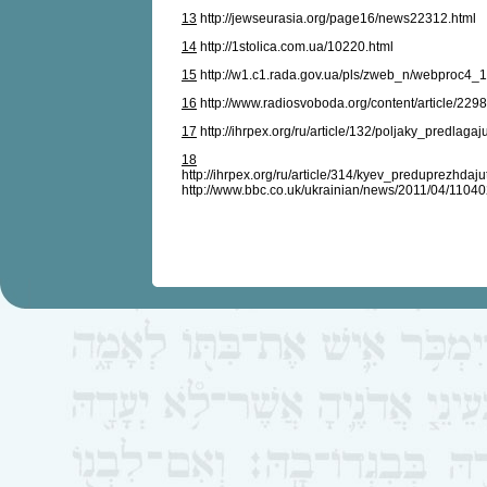
13
http://jewseurasia.org/page16/news22312.html
14
http://1stolica.com.ua/10220.html
15
http://w1.c1.rada.gov.ua/pls/zweb_n/webproc4
16
http://www.radiosvoboda.org/content/article/229
17
http://ihrpex.org/ru/article/132/poljaky_predl
18
http://ihrpex.org/ru/article/314/kyev_preduprezhd
http://www.bbc.co.uk/ukrainian/news/2011/04/11040