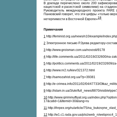
В докладе перечислено около 200 зафиксиров
нацистской и расистской символики) на стадио
Руководитель международного проекта FARE 
Панковский говорит, что эти цифры «только ве
18
нетерпимости в Восточной Европе»
.
Примечания
1
http://feminist.org.ua/news/n10/example/index.p
2
Электронное письмо Р.Зуева редактору-состав
3
http://www.groisman.com.ua/novosti/9178
4
http://life.comments.ua/2011/02/19/232600/na-zak
5
http://politics.comments.ua/2011/02/19/232609/z
6
http://www.nr2.ru/kiev/321372.html
7
http://samozahist.org.ua/?p=39381
8
http://e-crimea.info/2011/02/04/47733/Otkaz_mili
9
http://islam.in.ua/3/ukr/full_news/8870/visibletype/
10
http://www.qirimmuftiyat.org.ua/index.php?opti
17&catid=1&Itemid=30&lang=ru
11
http://ihrpex.org/ru/article/75/na_bukovyne_vla
12
http://w1.c1.rada.gov.ua/pls/zweb_n/webproc4