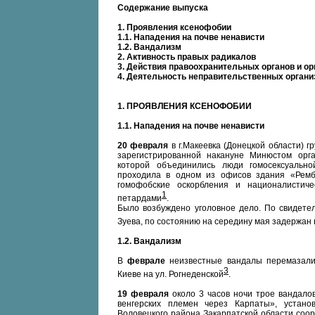
Содержание выпуска
1. Проявления ксенофобии
1.1. Нападения на почве ненависти
1.2. Вандализм
2. Активность правых радикалов
3. Действия правоохранительных органов и ор
4. Деятельность неправительственных органи
1. ПРОЯВЛЕНИЯ КСЕНОФОБИИ
1.1. Нападения на почве ненависти
20 февраля
в г.Макеевка (Донецкой области) 
зарегистрированной накануне Минюстом орга
которой объединились люди гомосексуально
проходила в одном из офисов здания «Ремб
гомофобские оскорбления и националистич
1
петардами
.
Было возбуждено уголовное дело. По свидете
Зуева, по состоянию на середину мая задержан 
1.2. Вандализм
В
феврале
неизвестные вандалы перемазали
3
Киеве на ул. Рогнеденской
.
19 февраля
около 3 часов ночи трое вандало
венгерских племен через Карпаты», устан
Воловецкого района Закарпатской области соо