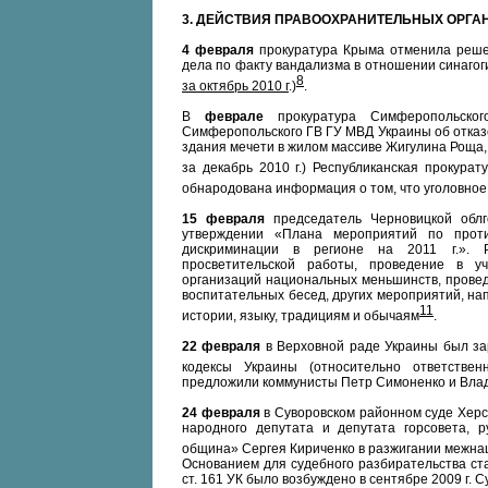
3. ДЕЙСТВИЯ ПРАВООХРАНИТЕЛЬНЫХ ОРГА
4 февраля
прокуратура Крыма отменила решен
дела по факту вандализма в отношении синагоги
8
за октябрь 2010 г
.)
.
В
феврале
прокуратура Симферопольск
Симферопольского ГВ ГУ МВД Украины об отказе
здания мечети в жилом массиве Жигулина Роща, 
за декабрь 2010 г.) Республиканская прокура
обнародована информация о том, что уголовное
15 февраля
председатель Черновицкой обл
утверждении «Плана мероприятий по проти
дискриминации в регионе на 2011 г.». Р
просветительской работы, проведение в у
организаций национальных меньшинств, провед
воспитательных бесед, других мероприятий, на
11
истории, языку, традициям и обычаям
.
22 февраля
в Верховной раде Украины был за
кодексы Украины (относительно ответстве
предложили коммунисты Петр Симоненко и Влад
24 февраля
в Суворовском районном суде Херс
народного депутата и депутата горсовета, 
община» Сергея Кириченко в разжигании межн
Основанием для судебного разбирательства ста
ст. 161 УК было возбуждено в сентябре 2009 г. 