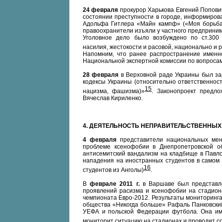
24 февраля
прокурор Харькова Евгений Попович
состоянии преступности в городе, информирова
Адольфа Гитлера «Майн кампф» («Моя борьба»
правоохранители изъяли у частного предпринима
Уголовное дело было возбуждено по ст.300 
насилия, жестокости и расовой, национально и 
Напомним, что ранее распространение именн
Национальной экспертной комиссии по вопросам
28 февраля
в Верховной раде Украины был за
кодексы Украины (относительно ответственнос
15
нацизма, фашизма)»
. Законопроект предл
Вячеслав Кириленко.
4. ДЕЯТЕЛЬНОСТЬ НЕПРАВИТЕЛЬСТВЕННЫХ
4 февраля
представители национальных мен
проблеме ксенофобии в Днепропетровской о
антисемитский вандализм на кладбище в Павло
нападения на иностранных студентов в самом 
16
студентов из Анголы)
.
В
феврале 2011 г.
в Варшаве был представле
проявлений расизма и ксенофобии на стадион
чемпионата Евро-2012. Результаты мониторинга
общества «Никогда больше» Рафаль Панковски
УЕФА и польской Федерации футбола. Она име
мониторит ситуацию на стадионах и проводит 