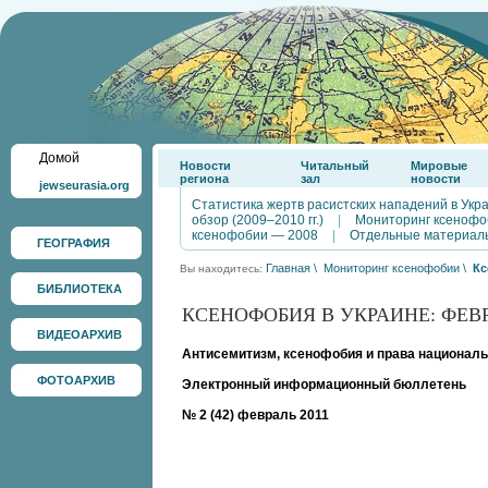
Домой
Новости
Читальный
Мировые
региона
зал
новости
jewseurasia.org
Статистика жертв расистских нападений в Укр
обзор (2009–2010 гг.)
|
Мониторинг ксенофо
ксенофобии — 2008
|
Отдельные материал
ГЕОГРАФИЯ
Главная
\
Мониторинг ксенофобии
\
Кс
Вы находитесь:
БИБЛИОТЕКА
КСЕНОФОБИЯ В УКРАИНЕ: ФЕВР
ВИДЕОАРХИВ
Антисемитизм, ксенофобия и права националь
ФОТОАРХИВ
Электронный информационный бюллетень
№ 2 (42) февраль 2011