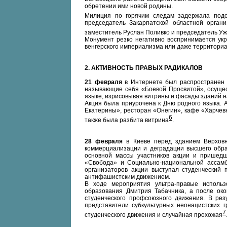
обретении ими новой родины.
Милиция по горячим следам задержала подо
председатель Закарпатской областной орган
заместитель Руслан Поливко и председатель У
Монумент резко негативно воспринимается ук
венгерского империализма или даже территориа
2. АКТИВНОСТЬ ПРАВЫХ РАДИКАЛОВ
21 февраля
в Интернете был распространен р
называющие себя «Боевой Просвитой», осущес
языке, изрисовывая витрины и фасады зданий н
Акция была приурочена к Дню родного языка. 
Екатерины», ресторан «Онегин», кафе «Харчевн
6
также была разбита витрина
.
28 февраля
в Киеве перед зданием Верховно
коммерциализации и деградации высшего обр
основной массы участников акции и пришедш
«Свобода» и Социально-национальной ассамб
организаторов акции выступал студенческий
антифашистским движением.
В ходе мероприятия ультра-правые использ
образования Дмитрия Табачника, а после око
студенческого профсоюзного движения. В рез
представители субкультурных неонацистских г
7
студенческого движения и случайная прохожая