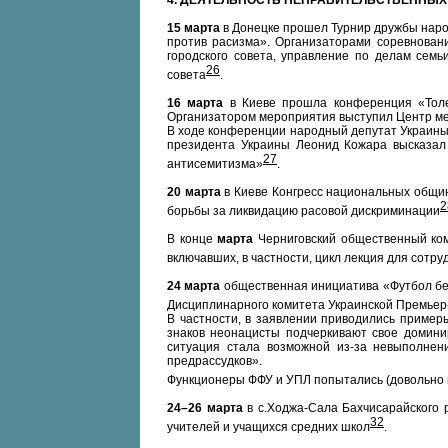
4. ДЕЯТЕЛЬНОСТЬ НЕПРАВИТЕЛЬСТВЕННЫХ
15 марта
в Донецке прошел Турнир дружбы наро
против расизма». Организаторами соревновани
городского совета, управление по делам сем
26
совета
.
16 марта
в Киеве прошла конференция «Толер
Организатором мероприятия выступил Центр м
В ходе конференции народный депутат Украины 
президента Украины Леонид Кожара высказал
27
антисемитизма»
.
20 марта
в Киеве Конгресс национальных общ
2
борьбы за ликвидацию расовой дискриминации
В конце
марта
Черниговский общественный ком
включавших, в частности, цикл лекция для сотр
24 марта
общественная инициатива «Футбол без
Дисциплинарного комитета Украинской Премьер-
В частности, в заявлении приводились приме
знаков неонацисты подчеркивают свое домин
ситуация стала возможной из-за невыполнен
предрассудков».
Функционеры ФФУ и УПЛ попытались (довольно 
24–26 марта
в с.Ходжа-Сала Бахчисарайского 
32
учителей и учащихся средних школ
.