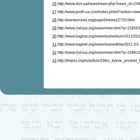
26
http://www.don.ua/news/news.php?news_id=24
27
http://www.profil-ua.com/index.phtml?action=view
28
http://jewseurasia.org/page6/news22750.html
29
http://www.civicua.org/news/view.html?q=15858
30
http://www.bagnet.org/news/scene/euro2012/20
31
http://www.bagnet.org/news/scene/time/2011-03
32
http://www.civicua.org/news/view.html?q=15881
33
http://ihrpex.org/ru/article/296/v_kyeve_prosh