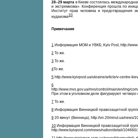
28–29 марта
в Киеве состоялась международна
и экстремизма». Конференция прошла по иниц
Институт прав человека и предотвращения эк
33
иудаизма
.
Примечания
1
Информация МОМ и УВКБ; Kyiv Post, http://www.k
2
То же.
3
То же.
4
То же.
5
http://www.kyivpost.ua/ukraine/article/v-centre-ki
6
http://www.mvs.gov.ua/mvs/control/main/en/img/
При этом в уголовном деле фигурируют четверо
7
То же.
8
Информация Винницкой правозащитной группы; 2
9
20 минут (Винница), http://vn.20minut.ua/news/
10
Информация Винницкой правозащитной группы; h
http://www.kyivpost.com/news/nation/detail/104660/;