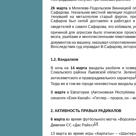
26 марта
в Могилеве-Подольском Винницкой о
Сафарова. Начальник местной милиции подполк
тянувший на металлолом старый фургон, пр
Сафаров был силой доставлен в райотдел и 
свидетелей и самого Сафарова, его избивали, у
причиной для агрессии было этническое прои
мозга, ушибами и многочисленными гематомами
документов на машину, оказывал сопротивлени
Впоследствии суд оправдал Ф.Сафарову, которо
1.2. Вандализм
В ночь на
14 марта
вандалы разбили и оскве
Сокальского района Львовской области. Зелен
антисемитского и праворадикального характера
Тогда же в том же городе неизвестные вандалы 
В
марте
в Евпатории (Автономная Республика
синагоги «Егия-Капай»: «Гитлер – пророк, он – 
2. АКТИВНОСТЬ ПРАВЫХ РАДИКАЛОВ
6 марта
во время футбольного матча «Ворскла» 
14
Дивизии СС «Дас Райх»)
.
13 марта во время игры «Карпаты» – «Шахтер»