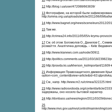
11
http://www.groisman.com.ua/novosti/pamyatnik-z
12
http://blog.i.ua/user/472088/663839/
13
Фотографию, на которой были зафиксированы 
http://umma.org.ua/uploads/article/2011/06/09/
14
http://www.bagnet.org/news/scene/euro2012/20
15
Там же.
16
http://crimea24.info/2011/05/05/v-krymu-provocir
17
См. об этом: Богомолов О., Данилов С., Семиво
розмаїття. Аналітична доповідь. – Київ: Видавнич
18
http://www.kianews.com.ua/node/30911
19
http://politics.comments.ua/2011/03/18/239823/p
20
http://pravda.ks.ua/kherson_ks/important/11609-
21
Информация Правозащитного движения Крыма, 
option=com_content&view=article&id=63:qtprotivk
22
См., напр. http://www.nr2.ru/crimea/322225.html
23
http://www.radiosvoboda.org/content/article
задержаны, оно носило бытовой характер.
24
http://donbass.ua/news/region/2011/03/29/doneck
25
http://www.mvs.gov.ua/mvs/control/main/en/img/