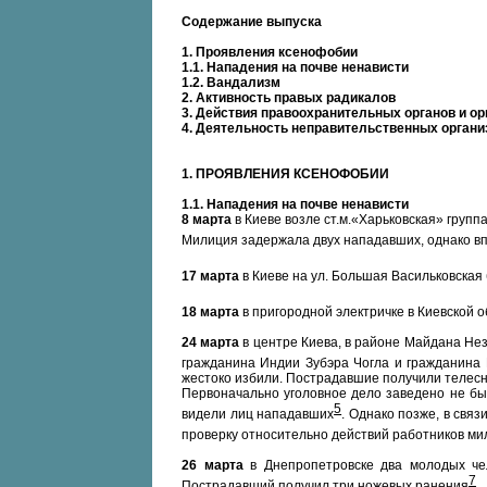
Содержание выпуска
1. Проявления ксенофобии
1.1. Нападения на почве ненависти
1.2. Вандализм
2. Активность правых радикалов
3. Действия правоохранительных органов и ор
4. Деятельность неправительственных органи
1. ПРОЯВЛЕНИЯ КСЕНОФОБИИ
1.1. Нападения на почве ненависти
8 марта
в Киеве возле ст.м.«Харьковская» групп
Милиция задержала двух нападавших, однако вп
17 марта
в Киеве на ул. Большая Васильковская
18 марта
в пригородной электричке в Киевской 
24 марта
в центре Киева, в районе Майдана Нез
гражданина Индии Зубэра Чогла и гражданина
жестоко избили. Пострадавшие получили телесн
Первоначально уголовное дело заведено не был
5
видели лиц нападавших
. Однако позже, в свя
проверку относительно действий работников м
26 марта
в Днепропетровске два молодых че
7
Пострадавший получил три ножевых ранения
.