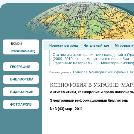
Домой
Новости региона
Читальный зал
Мировые н
jewseurasia.org
Статистика жертв расистских нападений в Укр
(2009–2010 гг.)
|
Мониторинг ксенофобии —
Отдельные материалы
|
Мониторинг ксено
ГЕОГРАФИЯ
Главная
\
Мониторинг ксенофобии
\
Кс
Вы находитесь:
БИБЛИОТЕКА
КСЕНОФОБИЯ В УКРАИНЕ: МАРТ
ВИДЕОАРХИВ
Антисемитизм, ксенофобия и права националь
Электронный информационный бюллетень
ФОТОАРХИВ
№ 3 (43) март 2011