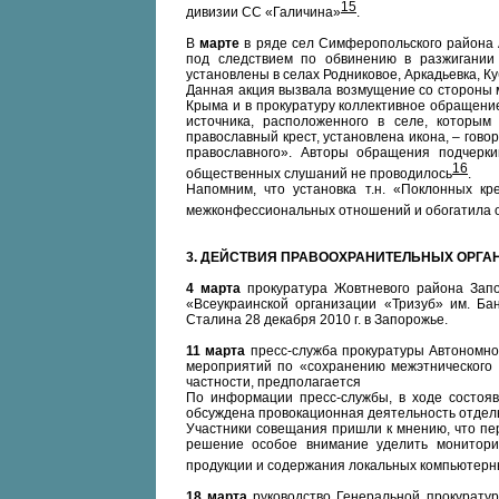
15
дивизии СС «Галичина»
.
В
марте
в ряде сел Симферопольского района
под следствием по обвинению в разжигании
установлены в селах Родниковое, Аркадьевка, Ку
Данная акция вызвала возмущение со стороны м
Крыма и в прокуратуру коллективное обращение,
источника, расположенного в селе, которым
православный крест, установлена икона, – гов
православного». Авторы обращения подчерки
16
общественных слушаний не проводилось
.
Напомним, что установка т.н. «Поклонных к
межконфессиональных отношений и обогатила о
3. ДЕЙСТВИЯ ПРАВООХРАНИТЕЛЬНЫХ ОРГА
4 марта
прокуратура Жовтневого района Запо
«Всеукраинской организации «Тризуб» им. Б
Сталина 28 декабря 2010 г. в Запорожье.
11 марта
пресс-служба прокуратуры Автономно
мероприятий по «сохранению межэтнического 
частности, предполагается
По информации пресс-службы, в ходе состоя
обсуждена провокационная деятельность отдель
Участники совещания пришли к мнению, что пе
решение особое внимание уделить мониторин
продукции и содержания локальных компьютерн
18 марта
руководство Генеральной прокуратур