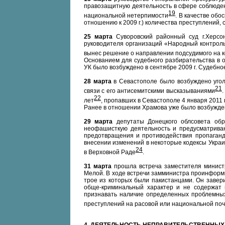
правозащитную деятельность в сфере соблюден
19
национальной нетерпимости
. В качестве обо
отношению к 2009 г.) количества преступлений
25 марта
Суворовский районный суд г.Херсо
руководителя организаций «Народный контроль
вынес решение о направлении подсудимого на к
Основанием для судебного разбирательства в о
УК было возбуждено в сентябре 2009 г. Судебное
28 марта
в Севастополе было возбуждено угол
21
связи с его антисемитскими высказываниями
22
лет
, пропавших в Севастополе 4 января 2011 
Ранее в отношении Храмова уже было возбуждено
29 марта
депутаты Донецкого облсовета обр
неофашисткую деятельность и предусматриваю
предотвращения и противодействия пропаган
внесении изменений в некоторые кодексы Украи
24
в Верховной Раде
.
31 марта
прошла встреча заместителя минист
Мелой. В ходе встречи замминистра проинформ
трое из которых были пакистанцами. Он завер
обще-криминальный характер и не содержат 
признавать наличие определенных проблемных
преступлений на расовой или национальной по