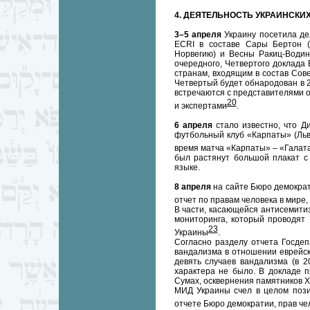
4. ДЕЯТЕЛЬНОСТЬ УКРАИНСКИ
3–5 апреля
Украину посетила де
ECRI в составе Сары Бертон (п
Норвегию) и Весны Ракиц-Водин
очередного, Четвертого доклада 
странам, входящим в состав Сов
Четвертый будет обнародован в 2
встречаются с представителями о
20
и экспертами
.
6 апреля
стало известно, что Д
футбольный клуб «Карпаты» (Льв
время матча «Карпаты» – «Галатас
был растянут большой плакат с 
языке.
8 апреля
на сайте Бюро демокра
отчет по правам человека в мире,
В части, касающейся антисемитиз
мониторинга, который проводят 
23
Украины
.
Согласно разделу отчета Госдеп
вандализма в отношении еврейск
девять случаев вандализма (в 2
характера не было. В докладе 
Сумах, осквернения памятников Х
МИД Украины счел в целом пози
отчете Бюро демократии, прав ч