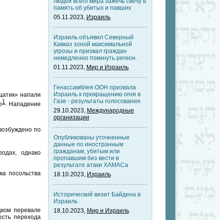
людей всего мира зажечь свечу в
память об убитых и павших
05.11.2023,
Израиль
Израиль объявил Северный
Кавказ зоной максимальной
угрозы и призвал граждан
немедленно покинуть регион.
01.11.2023,
Мир и Израиль
Генассамблея ООН призвала
Израиль к прекращению огня в
щатик» напали
Газе - результаты голосования
1
о
. Нападение
29.10.2023,
Международные
организации
возбуждено по
Опубликованы уточненные
данные по иностранным
гражданам, убитым или
одах, однако
пропавшим без вести в
результате атаки ХАМАСа
ка посольства
18.10.2023,
Израиль
Исторический визит Байдена в
Израиль
цком перевале
18.10.2023,
Мир и Израиль
есть перехода