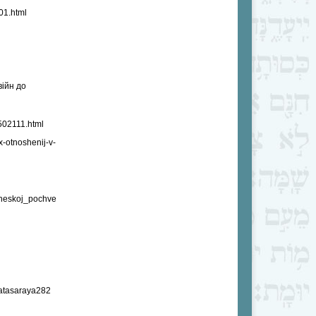
801.html
війн до
9502111.html
-otnoshenij-v-
cheskoj_pochve
latasaraya282