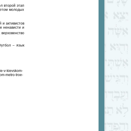
ел второй этап
ветом молодых
 и активистов
е ненависти и
 верховенство
Футбол – язык
ie-v-kievskom-
kom-metro-troe-