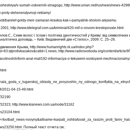
sshestviya/v-sumah-oskvernili-sinagogu; http://www.unian.net/rus/news/news-429
tsi-proty-deheneratyvnoji-reklamy/
sti/barelef-goldy-meir-zamaran-kraskoj-kak-i-pamyatnik-sholom-alejxemu
01; http://www.ktelegraf.com.ua/kriminal/420-mif-o-novom-krestopovale.html
лов С., Семи волос І. Іслам і політика ідентичностей у Криму: від символічних 
налітична доповідь. – Київ: Видавничий дім «Стилос», 2009. С. 25–26.
жения Крыма, http://www.humanrights.rk.ua/index.php?
=63:qtprotivkazakov&catid=1:news; http://www.radiosvoboda.org/content/article/
nacotnosh/inform-anal-mat/192-informaciya-o-tekuwem-sostoyanii-mezhnacionalnyx
.html
s_nachala_goda_v_luganskoj_oblasty_ne_proyzoshlo_ny_odnogo_konflykta_na_etny
04/2011-04-15-49.html
e/32190
/32323; http://www.kianews.com.ua/node/31162
ws23104.html
ory=football_news-novyny&altname=karpati_oshtrafuvali_za_rasizm_proti_faniv_ha
ews23250.html. Полный текст отчета см.: