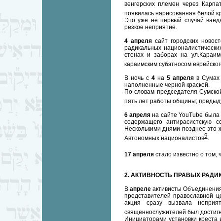
венгерских племен через Карпа
появилась нарисованная белой кр
Это уже не первый случай ванд
резкое неприятие.
4 апреля
сайт городских новос
радикальных националистических
стенах и заборах на ул.Караим
караимским субэтносом еврейског
В ночь с
4
на
5 апреля
в Сумах
наполненные черной краской.
По словам председателя Сумской
пять лет работы общины; предыд
6 апреля
на сайте YouTube была 
содержащего антирасистскую с
Несколькими днями позднее это 
9
Автономных националистов
.
17 апреля
стало известно о том,
2. АКТИВНОСТЬ ПРАВЫХ РАДИ
В
апреле
активисты Объединения
представителей православной це
акция сразу вызвала неприя
священнослужителей был достигн
Инициаторами установки креста 