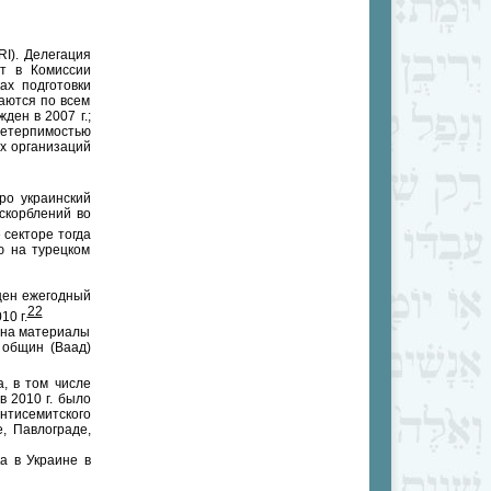
I). Делегация
ет в Комиссии
ах подготовки
даются по всем
ен в 2007 г.;
 нетерпимостью
ых организаций
ро украинский
скорблений во
секторе тогда
ю на турецком
щен ежегодный
22
0 г.
я на материалы
 общин (Ваад)
, в том числе
 2010 г. было
нтисемитского
, Павлограде,
а в Украине в