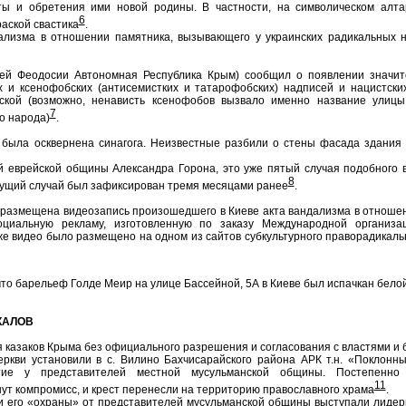
ты и обретения ими новой родины. В частности, на символическом алт
6
аской свастика
.
ализма в отношении памятника, вызывающего у украинских радикальных 
тей Феодосии Автономная Республика Крым) сообщил о появлении значит
 и ксенофобских (антисемистких и татарофобских) надписей и нацистски
ской (возможно, ненависть ксенофобов вызвало именно название улицы
7
о народа)
.
 была осквернена синагога. Неизвестные разбили о стены фасада здания 
 еврейской общины Александра Горона, это уже пятый случая подобного 
8
ущий случай был зафиксирован тремя месяцами ранее
.
размещена видеозапись произошедшего в Киеве акта вандализма в отношен
оциальную рекламу, изготовленную по заказу Международной организа
же видео было размещено на одном из сайтов субкультурного праворадикаль
 что барельеф Голде Меир на улице Бассейной, 5А в Киеве был испачкан бело
КАЛОВ
 казаков Крыма без официального разрешения и согласования с властями и 
ркви установили в с. Вилино Бахчисарайского района АРК т.н. «Поклонны
тие у представителей местной мусульманской общины. Постепенно
11
ут компромисс, и крест перенесли на территорию православного храма
.
и его «охраны» от представителей мусульманской общины выступали лидер