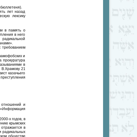
 бюллетеня).
ять лет назад
ескую лексику
ми в память о
упления в него
 радикальной
анами».
с требованием
сламофобских и
а прокуратура
казываниями в
о В.Храмову 21
ист казачьего
е преступления
х отношений и
д «Информация
000-х годов, в
ению крымских
 отражается в
и радикальных
ском обществе