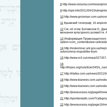
8
http://www.vsisumy.com/news/proi
9
http://opir.info/2011/04/10/ukrajin
10
http://www.groisman.com.ua/novo
11
Крымский телеграф, 16 апреля 20
12
См. об этом: Богомолов О., Дани
визнання культурного розмаїття. А
13
Информация Правозащитного дви
option=com_content&view=article&id
14
http://reskomnac.ark.gov.ua/mej
avtonomnoj-respublike-krym
15
http://www.nr2.ru/crimea/327357
16
http://ihrpex.org/ru/article/345/
17
http://irtafax.com.ua/news/2011/
18
http://www.kianews.com.ua/nod
19
http://www.kianews.com.ua/node
20
http://jewseurasia.org/page6/ne
21
http://sportanalytic.com/?categ
22
http://jewseurasia.org/page16/n