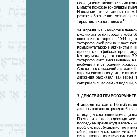
Объединения казаков Крыма (клю
В марте похожие конфликты имели
Напомним, что установка т.н. «
резкое обострение межконфесс
12
термином «Крестоповал»
.
14 апреля
на немногочисленно
русских жителях города, якобы у
советских в апреле 1944 г.,
татарофобской речью. В частност
Крымскотатарские активисты и 
пресечь ксенофобскую пропаганду
К этому моменту в отношении В.Х
татарофобских высказываний на 
возбудила в отношении Храмова
Севастополе (казачий атаман обв
апреля снова выступить с антис
движения рассказал, как евреи Л
совершались по самым подлым, 
3. ДЕЙСТВИЯ ПРАВООХРАНИТ
4 апреля
на сайте Республикан
депортированных граждан была 
о текущем состоянии межнациона
По мнению авторов доклада, «сит
последнее время ухудшилась». «
проблем, преобладание политики
общественном сознании жителей 
общественно-политических сил и