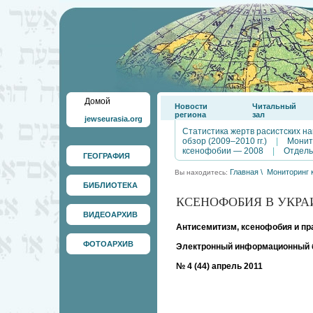
Домой
Новости
Читальный
региона
зал
jewseurasia.org
Статистика жертв расистских на
обзор (2009–2010 гг.)
|
Монит
ксенофобии — 2008
|
Отдель
ГЕОГРАФИЯ
Главная
\
Мониторинг 
Вы находитесь:
БИБЛИОТЕКА
КСЕНОФОБИЯ В УКРАИ
ВИДЕОАРХИВ
Антисемитизм, ксенофобия и пр
ФОТОАРХИВ
Электронный информационный 
№ 4 (44) апрель 2011