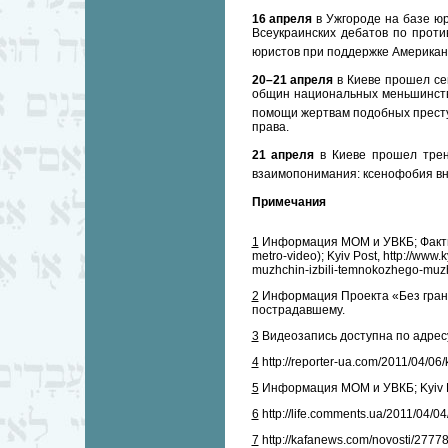
16 апреля
в Ужгороде на базе юр
Всеукраинских дебатов по прот
юристов при поддержке Американ
20–21 апреля
в Киеве прошел се
общин национальных меньшинств
помощи жертвам подобных прест
права.
21 апреля
в Киеве прошел трен
взаимопонимания: ксенофобия вн
Примечания
1
Информация МОМ и УВКБ; Факты и к
metro-video); Kyiv Post, http://www.
muzhchin-izbili-temnokozhego-mu
2
Информация Проекта «Без гран
пострадавшему.
3
Видеозапись доступна по адресу:
4
http://reporter-ua.com/2011/04/06
5
Информация МОМ и УВКБ; Kyiv Pos
6
http://life.comments.ua/2011/04/04
7
http://kafanews.com/novosti/2777