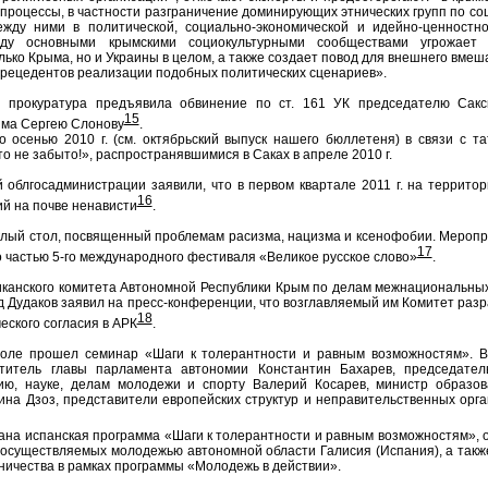
роцессы, в частности разграничение доминирующих этнических групп по со
ежду ними в политической, социально-экономической и идейно-ценностно
ду основными крымскими социокультурными сообществами угрожает 
лько Крыма, но и Украины в целом, а также создает повод для внешнего вмеш
прецедентов реализации подобных политических сценариев».
 прокуратура предъявила обвинение по ст. 161 УК председателю Сакс
15
ыма Сергею Слонову
.
 осенью 2010 г. (см. октябрьский выпуск нашего бюллетеня) в связи с т
о не забыто!», распространявшимися в Саках в апреле 2010 г.
 облгосадминистрации заявили, что в первом квартале 2011 г. на террито
16
й на почве ненависти
.
глый стол, посвященный проблемам расизма, нацизма и ксенофобии. Мероп
17
о частью 5-го международного фестиваля «Великое русское слово»
.
иканского комитета Автономной Республики Крым по делам межнациональны
 Дудаков заявил на пресс-конференции, что возглавляемый им Комитет разр
18
ского согласия в АРК
.
ле прошел семинар «Шаги к толерантности и равным возможностям». В
титель главы парламента автономии Константин Бахарев, председател
ю, науке, делам молодежи и спорту Валерий Косарев, министр образов
на Дзоз, представители европейских структур и неправительственных орга
ана испанская программа «Шаги к толерантности и равным возможностям», 
 осуществляемых молодежью автономной области Галисия (Испания), а такж
ничества в рамках программы «Молодежь в действии».