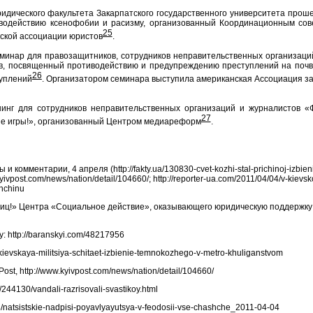
идического факультета Закарпатского государственного университета прош
иводействию ксенофобии и расизму, организованный Координационным со
25
ской ассоциации юристов
.
минар для правозащитников, сотрудников неправительственных организаций
, посвященный противодействию и предупреждению преступлений на почв
26
уплений
. Организатором семинара выступила американская Ассоциация за
инг для сотрудников неправительственных организаций и журналистов «
27
е игры!», организованный Центром медиареформ
.
омментарии, 4 апреля (http://fakty.ua/130830-cvet-kozhi-stal-prichinoj-izbien
kyivpost.com/news/nation/detail/104660/; http://reporter-ua.com/2011/04/04/v-kievs
zhchinu
иц!» Центра «Социальное действие», оказывающего юридическую поддержку
 http://baranskyi.com/48217956
/kievskaya-militsiya-schitaet-izbienie-temnokozhego-v-metro-khuliganstvom
t, http://www.kyivpost.com/news/nation/detail/104660/
/244130/vandali-razrisovali-svastikoy.html
8/natsistskie-nadpisi-poyavlyayutsya-v-feodosii-vse-chashche_2011-04-04