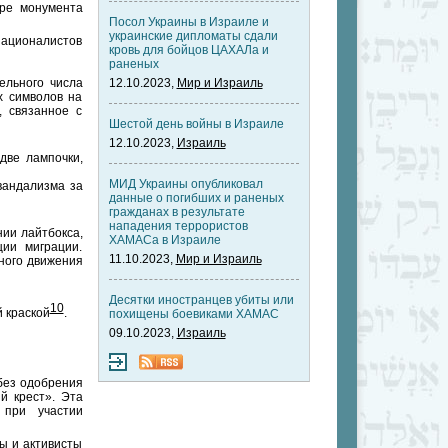
аре монумента
Посол Украины в Израиле и
украинские дипломаты сдали
националистов
кровь для бойцов ЦАХАЛа и
раненых
ельного числа
12.10.2023,
Мир и Израиль
х символов на
, связанное с
Шестой день войны в Израиле
12.10.2023,
Израиль
две лампочки,
МИД Украины опубликовал
вандализма за
данные о погибших и раненых
гражданах в результате
нападения террористов
ии лайтбокса,
ХАМАСа в Израиле
ции миграции.
11.10.2023,
Мир и Израиль
ного движения
Десятки иностранцев убиты или
10
й краской
.
похищены боевиками ХАМАС
09.10.2023,
Израиль
без одобрения
й крест». Эта
 при участии
ы и активисты