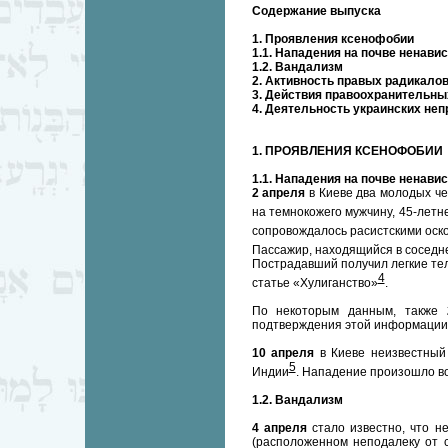
Содержание выпуска
1. Проявления ксенофобии
1.1. Нападения на почве ненавис
1.2. Вандализм
2. Активность правых радикало
3. Действия правоохранительных
4. Деятельность украинских не
1. ПРОЯВЛЕНИЯ КСЕНОФОБИИ
1.1. Нападения на почве ненавис
2 апреля
в Киеве два молодых че
на темнокожего мужчину, 45-летн
сопровождалось расистскими оск
Пассажир, находящийся в соседне
Пострадавший получил легкие те
4
статье «Хулиганство»
.
По некоторым данным, также
подтверждения этой информации 
10 апреля
в Киеве неизвестный
5
Индии
. Нападение произошло в
1.2. Вандализм
4 апреля
стало известно, что 
(расположенном неподалеку от с