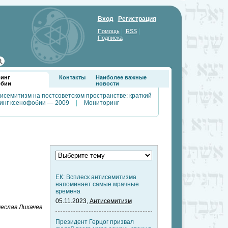
Вход
Регистрация
|
|
Помощь
RSS
Подписка
инг
Контакты
Наиболее важные
обии
новости
исемитизм на постсоветском пространстве: краткий
инг ксенофобии — 2009
|
Мониторинг
ЕК: Всплеск антисемитизма
напоминает самые мрачные
времена
05.11.2023,
Антисемитизм
еслав Лихачев
Президент Герцог призвал