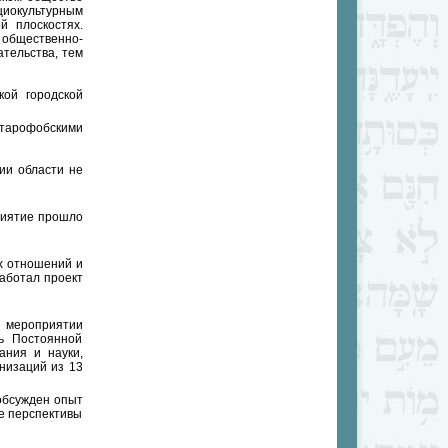
циокультурным
й плоскостях.
общественно-
ательства, тем
кой городской
атарофобскими
рии области не
риятие прошло
х отношений и
аботал проект
 мероприятии
ь Постоянной
ания и науки,
низаций из 13
обсужден опыт
е перспективы