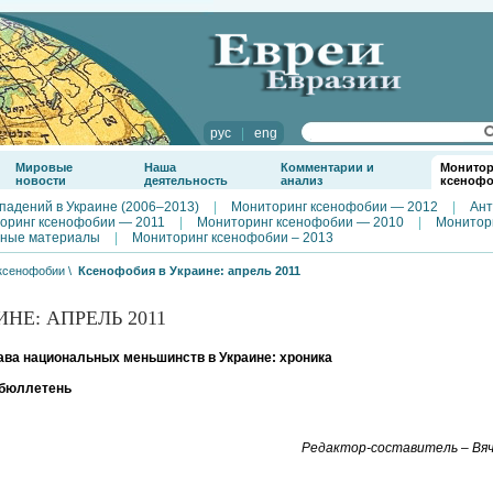
рус
|
eng
Мировые
Наша
Комментарии и
Монитор
новости
деятельность
анализ
ксеноф
падений в Украине (2006–2013)
|
Мониторинг ксенофобии — 2012
|
Ант
оринг ксенофобии — 2011
|
Мониторинг ксенофобии — 2010
|
Монитор
ные материалы
|
Мониторинг ксенофобии – 2013
ксенофобии
\
Ксенофобия в Украине: апрель 2011
НЕ: АПРЕЛЬ 2011
ава национальных меньшинств в Украине: хроника
бюллетень
Редактор-составитель – Вяч