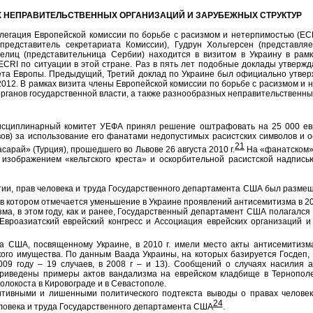
Х НЕПРАВИТЕЛЬСТВЕННЫХ ОРГАНИЗАЦИЙ И ЗАРУБЕЖНЫХ СТРУКТУР
легация Европейской комиссии по борьбе с расизмом и нетерпимостью (ECR
редставитель секретариата Комиссии), Гудрун Хольгерсен (представля
елиц (представительница Сербии) находится в визитом в Украину в рамк
ECRI по ситуации в этой стране. Раз в пять лет подобные доклады утверж
ета Европы. Предыдущий, Третий доклад по Украине был официально утвержд
012. В рамках визита члены Европейской комиссии по борьбе с расизмом и
рганов государственной власти, а также разнообразных неправительственн
исциплинарный комитет УЕФА принял решение оштрафовать на 25 000 ев
ов) за использование его фанатами недопустимых расистских символов и о
21
арай» (Турция), прошедшего во Львове 26 августа 2010 г.
На «фанатском» 
изображением «кельтского креста» и оскорбительной расистской надпись
тии, прав человека и труда Государственного департамента США был разме
 в котором отмечается уменьшение в Украине проявлений антисемитизма в 201
ма, в этом году, как и ранее, Государственный департамент США полагалс
Евроазиатский еврейский конгресс и Ассоциация еврейских организаций и
а США, посвященному Украине, в 2010 г. имели место акты антисемитизма
ого имущества. По данным Ваада Украины, на которых базируется Госдеп, в
009 году – 19 случаев, в 2008 г – и 13). Сообщений о случаях насилия а
приведены примеры актов вандализма на еврейском кладбище в Тернополе
олокоста в Кировограде и в Севастополе.
тивными и лишенными политического подтекста выводы о правах человек
24
еловека и труда Государственного департамента США
.