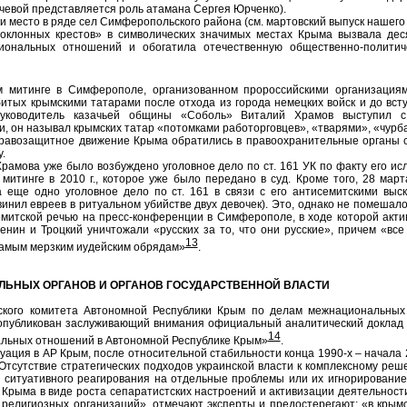
чевой представляется роль атамана Сергея Юрченко).
 место в ряде сел Симферопольского района (см. мартовский выпуск нашего
Поклонных крестов» в символических значимых местах Крыма вызвала дес
иональных отношений и обогатила отечественную общественно-политич
м митинге в Симферополе, организованном пророссийскими организация
битых крымскими татарами после отхода из города немецких войск и до вст
 руководитель казачьей общины «Соболь» Виталий Храмов выступил с
и, он называл крымских татар «потомками работорговцев», «тварями», «чурб
Правозащитное движение Крыма обратились в правоохранительные органы 
.
рамова уже было возбуждено уголовное дело по ст. 161 УК по факту его и
митинге в 2010 г., которое уже было передано в суд. Кроме того, 28 март
 еще одно уголовное дело по ст. 161 в связи с его антисемитскими выс
инил евреев в ритуальном убийстве двух девочек). Это, однако не помешал
емитской речью на пресс-конференции в Симферополе, в ходе которой актив
енин и Троцкий уничтожали «русских за то, что они русские», причем «вс
13
самым мерзким иудейским обрядам»
.
ЕЛЬНЫХ ОРГАНОВ И ОРГАНОВ ГОСУДАРСТВЕННОЙ ВЛАСТИ
ского комитета Автономной Республики Крым по делам межнациональны
опубликован заслуживающий внимания официальный аналитический докла
14
льных отношений в Автономной Республике Крым»
.
уация в АР Крым, после относительной стабильности конца 1990-х – начала 2
Отсутствие стратегических подходов украинской власти к комплексному реш
 ситуативного реагирования на отдельные проблемы или их игнорирование
Крыма в виде роста сепаратистских настроений и активизации деятельност
 религиозных организаций», отмечают эксперты и предостерегают: «в крым