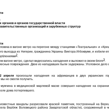
ти
в
 органов и органов государственной власти
правительственных организаций и зарубежных структур
ти
ловека в вагоне метро на перегоне между станциями «Театральная» и «Кре
его выходца из Нигерии, гражданина Украины Виктора Игбоквуме, и избили ег
2
орблениями
.
3
м вагоне метро, сделал видеозапись нападения и выложил в своем блоге
.
лесные повреждения. Двое из нападавших были задержаны. Уголовное дело 
2 апреля
произошли нападения на африканцев в двух украинских гор
мы не смогли получить.
 мужчина в медицинской марлевой маске совершил нападение на охранни
озле дома потерпевшего.
неизвестные вандалы разрисовали краской памятник, построенный на Вере
ела Вербяж Воловецкого района Закарпатской области), сооруженный в ч