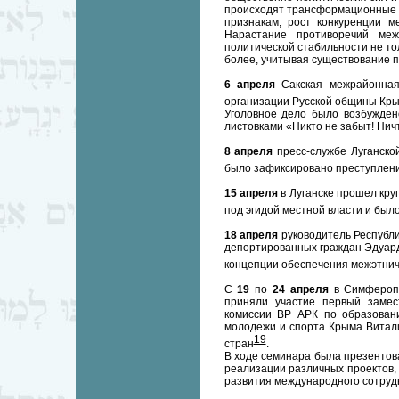
происходят трансформационные п
признакам, рост конкуренции м
Нарастание противоречий меж
политической стабильности не то
более, учитывая существование 
6 апреля
Сакская межрайонная
организации Русской общины Кр
Уголовное дело было возбуждено
листовками «Никто не забыт! Ничт
8 апреля
пресс-службе Луганской
было зафиксировано преступлени
15 апреля
в Луганске прошел кру
под эгидой местной власти и был
18 апреля
руководитель Республ
депортированных граждан Эдуард
концепции обеспечения межэтниче
С
19
по
24 апреля
в Симферопо
приняли участие первый замес
комиссии ВР АРК по образовани
молодежи и спорта Крыма Витали
19
стран
.
В ходе семинара была презентов
реализации различных проектов,
развития международного сотруд