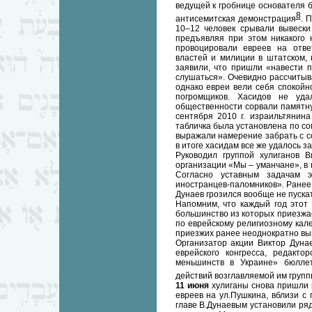
ведущей к гробнице основателя 
8
антисемитская демонстрация
. 
10–12 человек срывали вывески
предъявляя при этом никакого 
провоцировали евреев на отве
властей и милиции в штатском,
заявили, что пришли «навести п
слушаться». Очевидно рассчитыв
однако евреи вели себя спокойн
погромщиков. Хасидов не уда
общественности сорвали памятную
сентября 2010 г. израильтянин
табличка была установлена по с
выражали намерение забрать с со
в итоге хасидам все же удалось з
Руководил группой хулиганов В
организации «Мы – уманчане», в
Согласно уставным задачам 
иностранцев-паломников». Ранее,
Дунаев грозился вообще не пуска
Напомним, что каждый год этот
большинство из которых приезжае
по еврейскому религиозному ка
приезжих ранее неоднократно вы
Организатор акции Виктор Дуна
еврейского конгресса, редакт
меньшинств в Украине» бюллет
действий возглавляемой им груп
11 июня
хулиганы снова пришли 
евреев на ул.Пушкина, вблизи с
главе В.Дунаевым установили ря