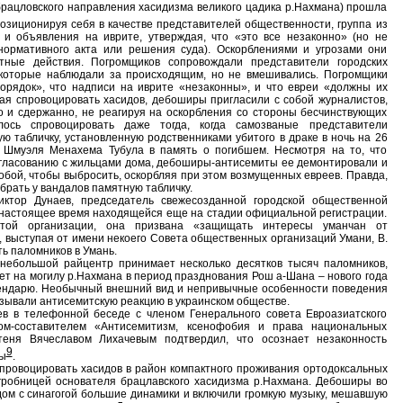
брацловского направления хасидизма великого цадика р.Нахмана) прошла
Позиционируя себя в качестве представителей общественности, группа из
 и объявления на иврите, утверждая, что «это все незаконно» (но не
нормативного акта или решения суда). Оскорблениями и угрозами они
тные действия. Погромщиков сопровождали представители городских
 которые наблюдали за происходящим, но не вмешивались. Погромщики
орядок», что надписи на иврите «незаконны», и что евреи «должны их
ая спровоцировать хасидов, дебоширы пригласили с собой журналистов,
о и сдержанно, не реагируя на оскорбления со стороны бесчинствующих
лось спровоцировать даже тогда, когда самозваные представители
 табличку, установленную родственниками убитого в драке в ночь на 26
а Шмуэля Менахема Тубула в память о погибшем. Несмотря на то, что
огласованию с жильцами дома, дебоширы-антисемиты ее демонтировали и
бой, чтобы выбросить, оскорбляя при этом возмущенных евреев. Правда,
абрать у вандалов памятную табличку.
иктор Дунаев, председатель свежесозданной городской общественной
 настоящее время находящейся еще на стадии официальной регистрации.
этой организации, она призвана «защищать интересы уманчан от
 выступая от имени некоего Совета общественных организаций Умани, В.
ть паломников в Умань.
 небольшой райцентр принимает несколько десятков тысяч паломников,
т на могилу р.Нахмана в период празднования Рош а-Шана – нового года
лендарю. Необычный внешний вид и непривычные особенности поведения
зывали антисемитскую реакцию в украинском обществе.
ев в телефонной беседе с членом Генерального совета Евроазиатского
ором-составителем «Антисемитизм, ксенофобия и права национальных
еня Вячеславом Лихачевым подтвердил, что осознает незаконность
9
пы
.
провоцировать хасидов в район компактного проживания ортодоксальных
 гробницей основателя брацлавского хасидизма р.Нахмана. Дебоширы во
дом с синагогой большие динамики и включили громкую музыку, мешавшую