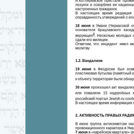
И.Котляревской пристали прожи
лозунги и оскорбляя ее национа
настроенных гражданок.
В настоящее время редакция 
оправданность утверждений о его
18 июня
в Умани (Черкасской о
основателя брацлавского хаси
4
верующих
. Несколько молодых 
сдали его милиции.
Отметим, что инцидент имел ме
молитву.
1.2. Вандализм
19 июня
в Феодосии был оскв
пластиковая бутылка (памятный 
к объекту территории были обна
30 июня
произошел акт вандализ
или повалили 15 надгробных 
российский портал Jewish.ru соо
В настоящее время информация 
2. АКТИВНОСТЬ ПРАВЫХ РАДИ
В июне группа антисемитски на
провокационного характера в Уман
7 июня
в «еврейском квартале» (в