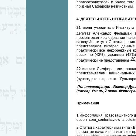
правоохранителей и более того 
признал Сафарова невиновным.
4. ДЕЯТЕЛЬНОСТЬ НЕПРАВИТ
21 июня
учредитель Института 
депутат Александр Фельдман в
презентовал исследование явлен
заказу Института. С точки зрени
представляют интерес данные 
практически все некорректные 
россияне (43%), украинцы (42%
20
практически не представлены»
22 июня
в Симферополе прошла 
представителям национальны
(руководитель проекта – Гульнар
(На иллюстрации - Виктор Дун
(слева). Умань, 7 июня. Фотогра
Примечания
1
Информация Правозащитного движ
option=com_content&view=article&
2
Статьи с характерными типа «В
шариата» начали появляться в пресс