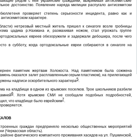
вающие рядом с ней украинские гражданки, выкрикивая антисемитские
льное достоинство. Появление наряда милиции распугало антисемитски
бюллетеня проверяет степень серьезности инцидента, равно как и
 антисемитском характере.
бласти) нетрезвый местный житель пришел к синагоге возле гробницы
дизма цадика р.Нахмана и, размахивая ножом, стал угрожать группе
ортодоксальных евреев обезоружили и задержали дебошира, после чего
сто в субботу, когда ортодоксальные евреи собираются в синагоге на
ернен памятник жертвам Холокоста. Над памятником была сожжена
камень оказался залит расплавленным серым пластиком), на прилегающей
5
ружены надписи оскорбительного характера
.
ма на кладбище в одном из крымских поселков. Трое школьников разбили
6
камней
. Хотя крымские СМИ не сообщали подобных подробностей,
7
бщил, что кладбище было еврейским
.
проверяется.
КАЛОВ
строенных граждан предприняло несколько общественных мероприятий
и (Черкасская область).
 районе фактического компактного проживания хасидов на ул. Пушкинской,