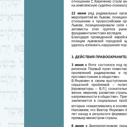
отношении С.Кириченко стали ан
на комплексную судебно-психиатр
22 июня
ряд радикальных орган
мероприятий во Львове, позицио
отношению к пророссийским ор
Львове, позиционировали себя 
активисты этих группок ран
фундаменталистских взглядов.
Благодаря проведенной еврейс
позиции львовской городской а
удалось избежать нарушения пор
3. ДЕЙСТВИЯ ПРАВООХРАНИТ
3 июня
в Ялте состоялся под п
регионов. Первый пункт повестк
проявлений радикализма и пр
противостояния в обществе».
В.Янукович в своем выступлени
серьезной проблемой – полит
[провокаторы – В.Л.] сознател
жизни, мирному развитию страны
напряженности в обществе». Прич
заключается в социальных пробл
которые «накапливались в основн
Напомним, что Виктор Янукович б
лет назад в результате формиро
премьер-министром страны.
8 июня
в Днепропетровске про