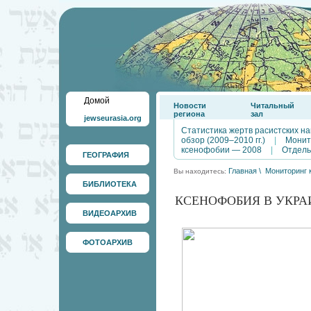
Домой
Новости
Читальный
региона
зал
jewseurasia.org
Статистика жертв расистских на
обзор (2009–2010 гг.)
|
Монит
ксенофобии — 2008
|
Отдель
ГЕОГРАФИЯ
Главная
\
Мониторинг 
Вы находитесь:
БИБЛИОТЕКА
КСЕНОФОБИЯ В УКРАИ
ВИДЕОАРХИВ
ФОТОАРХИВ