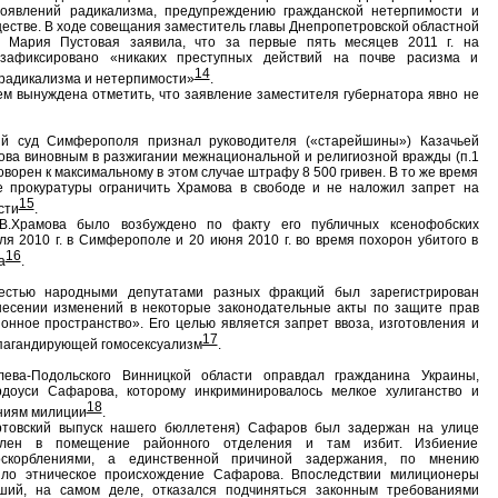
оявлений радикализма, предупреждению гражданской нетерпимости и
естве. В ходе совещания заместитель главы Днепропетровской областной
и Мария Пустовая заявила, что за первые пять месяцев 2011 г. на
зафиксировано «никаких преступных действий на почве расизма и
14
 радикализма и нетерпимости»
.
м вынуждена отметить, что заявление заместителя губернатора явно не
 суд Симферополя признал руководителя («старейшины») Казачьей
ва виновным в разжигании межнациональной и религиозной вражды (п.1
оворен к максимальному в этом случае штрафу 8 500 гривен. В то же время
е прокуратуры ограничить Храмова в свободе и не наложил запрет на
15
сти
.
В.Храмова было возбуждено по факту его публичных ксенофобских
я 2010 г. в Симферополе и 20 июня 2010 г. во время похорон убитого в
16
а
.
стью народными депутатами разных фракций был зарегистрирован
несении изменений в некоторые законодательные акты по защите прав
нное пространство». Его целью является запрет ввоза, изготовления и
17
пагандирующей гомосексуализм
.
ева-Подольского Винницкой области оправдал гражданина Украины,
рдоуси Сафарова, которому инкриминировалось мелкое хулиганство и
18
ниям милиции
.
ртовский выпуск нашего бюллетеня) Сафаров был задержан на улице
авлен в помещение районного отделения и там избит. Избиение
оскорблениями, а единственной причиной задержания, по мнению
ыло этническое происхождение Сафарова. Впоследствии милиционеры
вший, на самом деле, отказался подчиняться законным требованиями