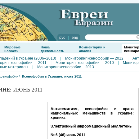
рус
|
eng
Мировые
Наша
Комментарии и
Монитор
новости
деятельность
анализ
ксеноф
падений в Украине (2006–2013)
|
Мониторинг ксенофобии — 2012
|
Ант
оринг ксенофобии — 2011
|
Мониторинг ксенофобии — 2010
|
Монитор
ные материалы
|
Мониторинг ксенофобии – 2013
ксенофобии
\
Ксенофобия в Украине: июнь 2011
НЕ: ИЮНЬ 2011
Антисемитизм, ксенофобия и права
национальных меньшинств в Украине:
хроника
Электронный информационный бюллетень
№ 6 (46) июнь 2011