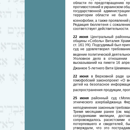
области по предотвращению пр
противостояний в украинском общ
государственной администраци
территории области не было 
ксенофобии, а также проявлений
Редакция бюллетеня с сожаление
соответствует действительности.
22 июня
Центральный районный
общины «Соболь» Виталия Храмо
ст. 161 УК). Подсудимый был приг
суд не удовлетворил требовани
ведение политической деятельно
Уголовное дело в отношении 
высказываний на пикете 16 апрел
Джанкое 5-летнего Вити Шемякин
22 июня
в Верховной раде ше
гомофобский законопроект «О в
детей на безопасное информацио
распространения продукции, про
25 июня
районный суд г.Могил
этнического азербайджанца Фи
неподчинение законным требова
Тремя месяцами ранее (см. ма
сотрудниками милиции, дост
сопровождалось расистскими 
потерпевшего и свидетелей, б
утверждали, что это пострада