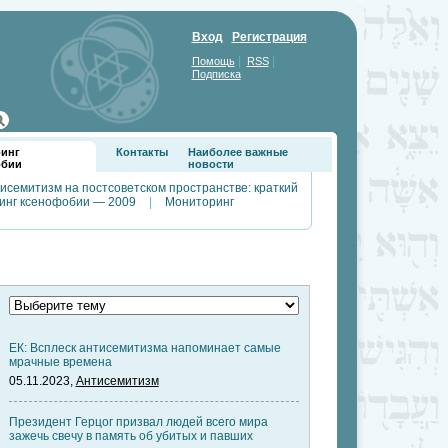
Вход
Регистрация
|
|
Помощь
RSS
Подписка
инг
Контакты
Наиболее важные
обии
новости
исемитизм на постсоветском пространстве: краткий
инг ксенофобии — 2009
|
Мониторинг
ЕК: Всплеск антисемитизма напоминает самые
мрачные времена
05.11.2023,
Антисемитизм
Президент Герцог призвал людей всего мира
зажечь свечу в память об убитых и павших