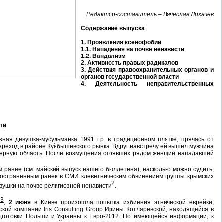
Редактор-составитель – Вячеслав Лихачев
Содержание выпуска
1. Проявления ксенофобии
1.1. Нападения на почве ненависти
1.2. Вандализм
2. Активность правых радикалов
3. Действия правоохранительных органов и
органов государственной власти
4. Деятельность неправительственных
ти
ая девушка-мусульманка 1991 г.р. в традиционном платке, прячась от
ереход в районе Куйбышевского рынка. Вдруг навстречу ей вышел мужчина
еберную область. После возмущения стоявших рядом женщин нападавший
м ранее (см.
майский выпуск
нашего бюллетеня), насколько можно судить,
ространенным ранее в СМИ клеветническим обвинением группы крымских
2
вушки на почве религиозной ненависти
.
3
И
,
2 июня
в Киеве произошла попытка избиения этнической еврейки,
кой компании Iris Consulting Group Ирины Котляревской, находящейся в
одготовки Польши и Украины к Евро-2012. По имеющейся информации, к