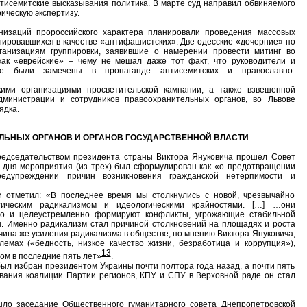
тисемитские высказывания политика. В марте суд направил обвиняемого
ическую экспертизу.
изаций пророссийского характера планировали проведения массовых
нировавшихся в качестве «антифашистских». Две одесские «дочерние» по
ганизациям группировки, заявившие о намерении провести митинг во
как «еврейские» – чему не мешал даже тот факт, что руководители и
ее были замечены в пропаганде антисемитских и православно-
кими организациями просветительской кампании, а также взвешенной
дминистрации и сотрудников правоохранительных органов, во Львове
ядка.
ЕЛЬНЫХ ОРГАНОВ И ОРГАНОВ ГОСУДАРСТВЕННОЙ ВЛАСТИ
редседательством президента страны Виктора Януковича прошел Совет
и дня мероприятия (из трех) был сформулирован как «о предотвращении
едупреждении причин возникновения гражданской нетерпимости и
и отметил: «В последнее время мы столкнулись с новой, чрезвычайно
ическим радикализмом и идеологическими крайностями. […] …они
ьно и целеустремленно формируют конфликты, угрожающие стабильной
. Именно радикализм стал причиной столкновений на площадях и роста
ина же усиления радикализма в обществе, по мнению Виктора Януковича,
емах («бедность, низкое качество жизни, безработица и коррупция»),
13
ом в последние пять лет»
.
ыл избран президентом Украины почти полтора года назад, а почти пять
вания коалиции Партии регионов, КПУ и СПУ в Верховной раде он стал
шло заседание Общественного гуманитарного совета Днепропетровской