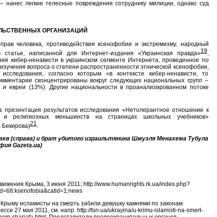
– нанес легкие телесные повреждения сотруднику милиции, однако суд
ЕЛЬСТВЕННЫХ ОРГАНИЗАЦИЙ
прав человека, противодействия ксенофобии и экстремизму, народный
19
 статье, написанной для Интернет-издания «Украинская правда»
,
ия кибер-ненависти в украинском сегменте Интернета, проведенное по
я изучения вопроса о степени распространенности этнической ксенофобии,
исследования, согласно которым «в контексте кибер-ненависти, то
комментарии сконцентрированы вокруг следующих национальных групп –
) и евреи (13%). Другие национальности в проанализированном потоке
.
презентация результатов исследования «Нетолерантное отношение к
х и религиозных меньшинств на страницах школьных учебников»
21
а Бекирова)
.
аев (справа) и брат убитого израильтянина Шмуэля Менахема Тубула
фия Gazeta.ua)
ения Крыма, 3 июня 2011; http://www.humanrights.rk.ua/index.php?
id=68:ksenofobia&catid=1:news
 Крыму исламисты на смерть забили девушку камнями по законам
е 27 мая 2011, см. напр. http://tsn.ua/ukrayina/u-krimu-islamisti-na-smert-