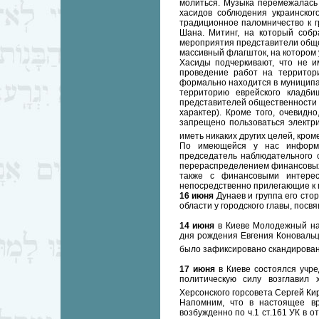
молиться. Музыка перемежалась
хасидов соблюдения украинског
традиционное паломничество к г
Шана. Митинг, на который собр
мероприятия представители обще
массивный флагшток, на котором 
Хасиды подчеркивают, что не и
проведение работ на территори
формально находится в муниципал
территорию еврейского кладби
представителей общественности 
характер). Кроме того, очевидн
запрещено пользоваться электри
иметь никаких других целей, кро
По имеющейся у нас информац
председатель наблюдательного с
перераспределением финансовых 
также с финансовыми интерес
непосредственно прилегающие к 
16 июня
Дунаев и группа его сто
области у городского главы, посв
14 июня
в Киеве Молодежный на
дня рождения Евгения Коновальц
было зафиксировано скандирован
17 июня
в Киеве состоялся учре
политическую силу возглавил
Херсонского горсовета Сергей Ки
Напомним, что в настоящее вр
возбужденно по ч.1 ст.161 УК в 