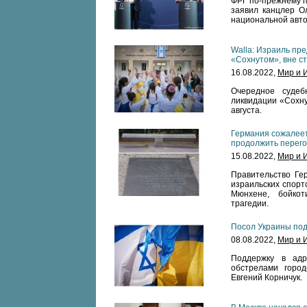
ФРГ по-прежнему п
заявил канцлер О
национальной авт
Walla: Израиль пр
«Сохнутом», вне ст
16.08.2022,
Мир и 
Очередное судеб
ликвидации «Сохну
августа.
Германия сожалеет
продолжить перег
15.08.2022,
Мир и 
Правительство Гер
израильских спорт
Мюнхене, бойкот
трагедии.
Посол Украины под
08.08.2022,
Мир и 
Поддержку в ад
обстрелами горо
Евгений Корничук.