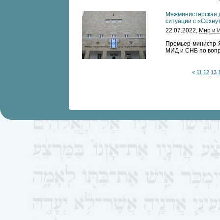
Межминистерская д
ситуации с «Сохну
22.07.2022,
Мир и 
Премьер-министр 
МИД и СНБ по вопр
«
11
12
13