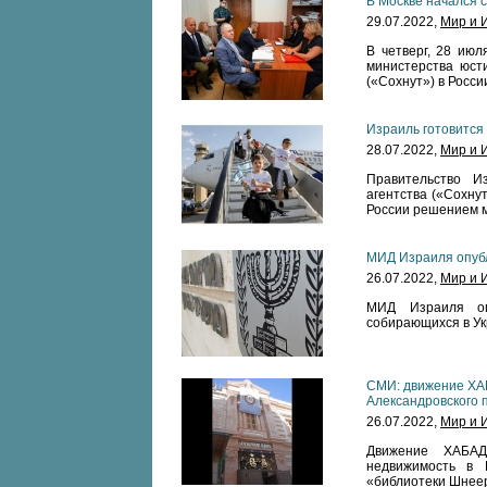
В Москве начался 
29.07.2022,
Мир и 
В четверг, 28 июл
министерства юст
(«Сохнут») в Росси
Израиль готовится
28.07.2022,
Мир и 
Правительство И
агентства («Сохну
России решением м
МИД Израиля опуб
26.07.2022,
Мир и 
МИД Израиля опу
собирающихся в Ук
СМИ: движение ХА
Александровского 
26.07.2022,
Мир и 
Движение ХАБАД
недвижимость в 
«библиотеки Шнее