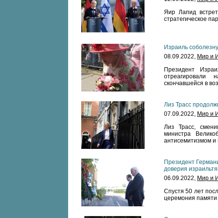
Яир Лапид встре
стратегическое па
Израиль соболезну
08.09.2022,
Мир и 
Президент Израи
отреагировали 
скончавшейся в воз
Лиз Трасс продолж
07.09.2022,
Мир и 
Лиз Трасс, смен
министра Велико
антисемитизмом и 
Президент Германи
доверия израильтя
06.09.2022,
Мир и 
Спустя 50 лет пос
церемония памяти 