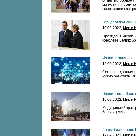
Отдел по борьбе с
выпустил предупр
выезжающих за гра
Герцог отдал дань
19.09.2022,
Мир и 
Президент Ицхак Г
королеве Великобри
Израиль занял пер
19.09.2022,
Мир и 
Согласно данным р
нужно работать 19 
Израильская больн
15.09.2022,
Мир и 
Медицинский центр
больниц мира.
Лапид благодарен Ш
12.09.2022,
Мир и 