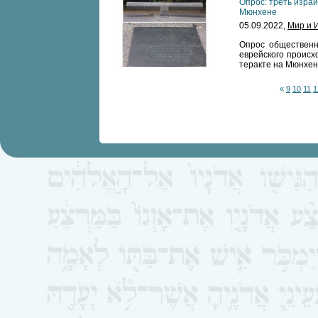
Опрос: треть изра
Мюнхене
05.09.2022,
Мир и 
Опрос общественн
еврейского происх
теракте на Мюнхен
«
9
10
11
1