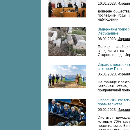
16.01.2023,
Израил
Доверие общества
последние годы 
наблюдений.
Задержаны подозре
Иерусалиме
06.01.2023,
Израил
Полиция сообщи
вандализма на пр
Старого города Ие
Израиль построит г
сектором Газы
05.01.2023,
Израил
На границе с сект
бетонная стена,
приграничной поло
Опрос: 70% светск
правительстве
05.01.2023,
Израил
Институт демокра
которым 70% свет
правительстве Бин
правым в истории 