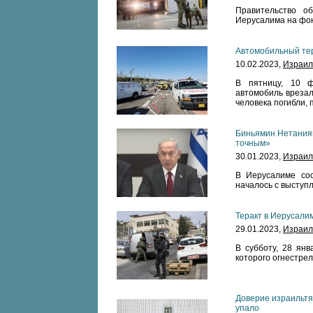
Правительство о
Иерусалима на фон
Автомобильный тер
10.02.2023,
Израил
В пятницу, 10 ф
автомобиль врезал
человека погибли, 
Биньямин Нетанияг
точным»
30.01.2023,
Израил
В Иерусалиме сос
началось с выступ
Теракт в Иерусали
29.01.2023,
Израил
В субботу, 28 янв
которого огнестре
Доверие израильтя
упало