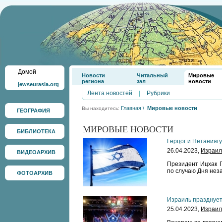
Домой
Новости
Читальный
Мировые
региона
зал
новости
jewseurasia.org
Лента новостей
|
Рубрики
Главная
\
Мировые новости
Вы находитесь:
ГЕОГРАФИЯ
МИРОВЫЕ НОВОСТИ
БИБЛИОТЕКА
Герцог и Нетанияг
26.04.2023,
Израил
ВИДЕОАРХИВ
Президент Ицхак 
по случаю Дня нез
ФОТОАРХИВ
Израиль празднует
25.04.2023,
Израил