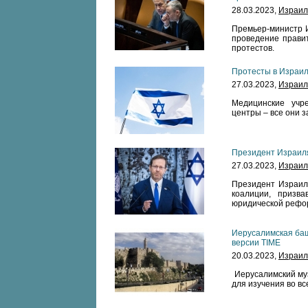
28.03.2023,
Израил
Премьер-министр И
проведение прави
протестов.
Протесты в Израил
27.03.2023,
Израил
Медицинские учр
центры – все они з
Президент Израил
27.03.2023,
Израил
Президент Израиля
коалиции, призва
юридической рефо
Иерусалимская баш
версии TIME
20.03.2023,
Израил
Иерусалимский муз
для изучения во вс