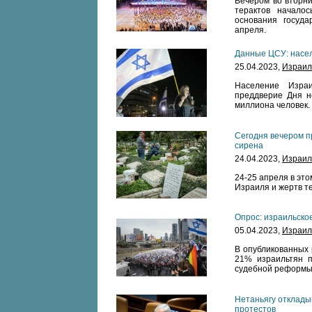
Вечером во вторни
терактов начало
основания госуда
апреля.
Данные ЦСУ: насел
25.04.2023,
Израил
Население Изра
преддверие Дня н
миллиона человек.
Сегодня вечером п
сирена
24.04.2023,
Израил
24-25 апреля в это
Израиля и жертв те
Опрос: израильско
05.04.2023,
Израил
В опубликованных 
21% израильтян п
судебной реформы
Нетаньягу отклад
протестов