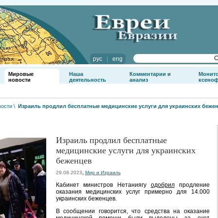
рус
|
eng
Мировые
Наша
Комментарии и
Монит
новости
деятельность
анализ
ксено
вости
\
Израиль продлил бесплатные медицинские услуги для украинских беже
Израиль продлил бесплатные
медицинские услуги для украинских
беженцев
,
29.08.2023
Мир и Израиль
Кабинет министров Нетаниягу
одобрил
продление
оказания медицинских услуг примерно для 14.000
украинских беженцев.
В сообщении говорится, что средства на оказание