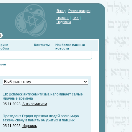
Вход
Регистрация
|
|
Помощь
RSS
Подписка
оринг
Контакты
Наиболее важные
фобии
новости
нцев
ЕК: Всплеск антисемитизма напоминает самые
мрачные времена
05.11.2023,
Антисемитизм
Президент Герцог призвал людей всего мира
зажечь свечу в память об убитых и павших
05.11.2023,
Израиль