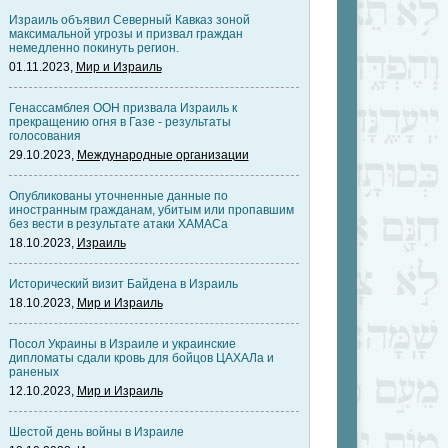
Израиль объявил Северный Кавказ зоной
максимальной угрозы и призвал граждан
немедленно покинуть регион.
01.11.2023,
Мир и Израиль
Генассамблея ООН призвала Израиль к
прекращению огня в Газе - результаты
голосования
29.10.2023,
Международные организации
Опубликованы уточненные данные по
иностранным гражданам, убитым или пропавшим
без вести в результате атаки ХАМАСа
18.10.2023,
Израиль
Исторический визит Байдена в Израиль
18.10.2023,
Мир и Израиль
Посол Украины в Израиле и украинские
дипломаты сдали кровь для бойцов ЦАХАЛа и
раненых
12.10.2023,
Мир и Израиль
Шестой день войны в Израиле