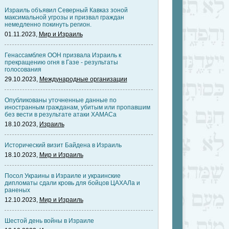
Израиль объявил Северный Кавказ зоной
максимальной угрозы и призвал граждан
немедленно покинуть регион.
01.11.2023,
Мир и Израиль
Генассамблея ООН призвала Израиль к
прекращению огня в Газе - результаты
голосования
29.10.2023,
Международные организации
Опубликованы уточненные данные по
иностранным гражданам, убитым или пропавшим
без вести в результате атаки ХАМАСа
18.10.2023,
Израиль
Исторический визит Байдена в Израиль
18.10.2023,
Мир и Израиль
Посол Украины в Израиле и украинские
дипломаты сдали кровь для бойцов ЦАХАЛа и
раненых
12.10.2023,
Мир и Израиль
Шестой день войны в Израиле