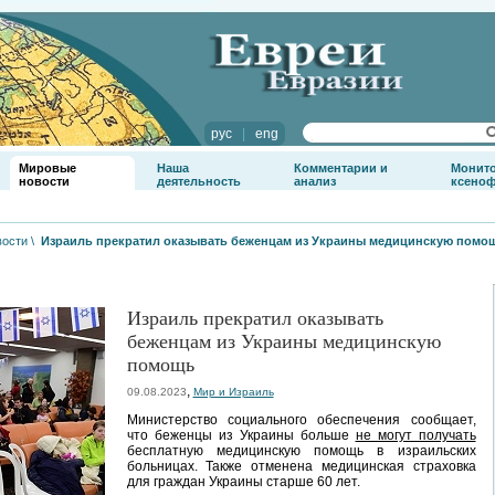
рус
|
eng
Мировые
Наша
Комментарии и
Монит
новости
деятельность
анализ
ксено
вости
\
Израиль прекратил оказывать беженцам из Украины медицинскую помо
Израиль прекратил оказывать
беженцам из Украины медицинскую
помощь
,
09.08.2023
Мир и Израиль
Министерство социального обеспечения сообщает,
что беженцы из Украины больше
не могут получать
бесплатную медицинскую помощь в израильских
больницах. Также отменена медицинская страховка
для граждан Украины старше 60 лет.