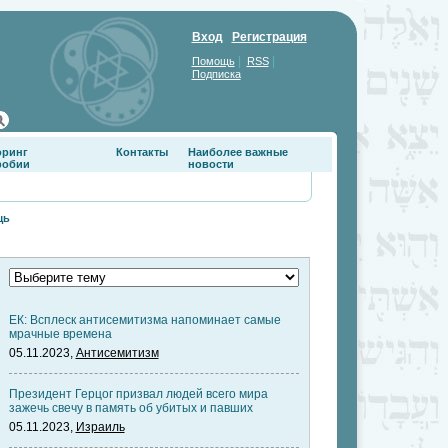
Вход
Регистрация
|
|
Помощь
RSS
Подписка
оринг
Контакты
Наиболее важные
фобии
новости
щь
ЕК: Всплеск антисемитизма напоминает самые
мрачные времена
05.11.2023,
Антисемитизм
Президент Герцог призвал людей всего мира
зажечь свечу в память об убитых и павших
05.11.2023,
Израиль