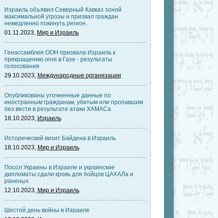
Израиль объявил Северный Кавказ зоной
максимальной угрозы и призвал граждан
немедленно покинуть регион.
01.11.2023,
Мир и Израиль
Генассамблея ООН призвала Израиль к
прекращению огня в Газе - результаты
голосования
29.10.2023,
Международные организации
Опубликованы уточненные данные по
иностранным гражданам, убитым или пропавшим
без вести в результате атаки ХАМАСа
18.10.2023,
Израиль
Исторический визит Байдена в Израиль
18.10.2023,
Мир и Израиль
Посол Украины в Израиле и украинские
дипломаты сдали кровь для бойцов ЦАХАЛа и
раненых
12.10.2023,
Мир и Израиль
Шестой день войны в Израиле