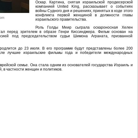
Оскар. Картина, снятая израильской продюсерской
компанией United King, рассказывает о событиях
войны Судного дня и решениях, принятых в ходе этого
конфликта первой женщиной в должности главы
com
израильского правительства.
Роль Голды Меир сыграла оскароносная Хелен
ал перед зрителем в образе Генри Киссинджера. Фильм основан на
сией под председательством судьи Шимона Аграната, призванной
родлится до 23 июля. В его программе будут представлены более 200
исле лучшие израильские фильмы года и победители международных
врейской семье. Она стала одним из основателей государства Израиль и
 в частности женщин и политиков.