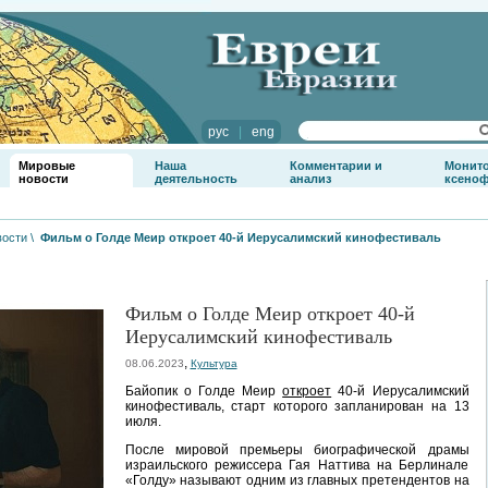
рус
|
eng
Мировые
Наша
Комментарии и
Монит
новости
деятельность
анализ
ксено
вости
\
Фильм о Голде Меир откроет 40-й Иерусалимский кинофестиваль
Фильм о Голде Меир откроет 40-й
Иерусалимский кинофестиваль
,
08.06.2023
Культура
Байопик о Голде Меир
откроет
40-й Иерусалимский
кинофестиваль, старт которого запланирован на 13
июля.
После мировой премьеры биографической драмы
израильского режиссера Гая Наттива на Берлинале
«Голду» называют одним из главных претендентов на