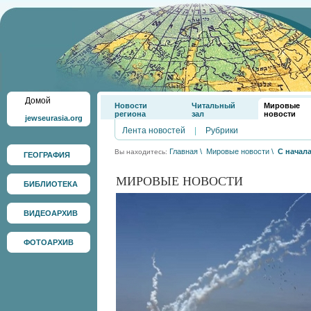
Домой
Новости
Читальный
Мировые
региона
зал
новости
jewseurasia.org
Лента новостей
|
Рубрики
Главная
\
Мировые новости
\
С начал
Вы находитесь:
ГЕОГРАФИЯ
МИРОВЫЕ НОВОСТИ
БИБЛИОТЕКА
ВИДЕОАРХИВ
ФОТОАРХИВ