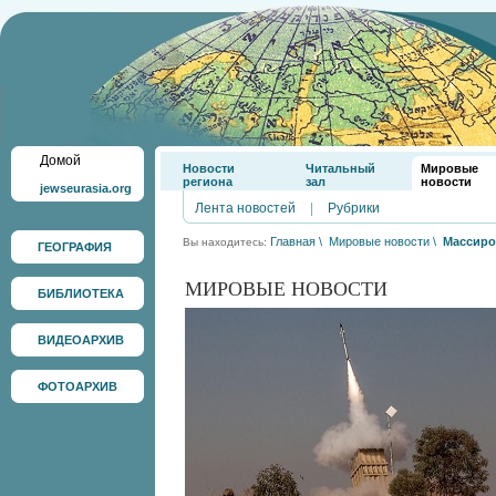
Домой
Новости
Читальный
Мировые
региона
зал
новости
jewseurasia.org
Лента новостей
|
Рубрики
Главная
\
Мировые новости
\
Массиро
Вы находитесь:
ГЕОГРАФИЯ
МИРОВЫЕ НОВОСТИ
БИБЛИОТЕКА
ВИДЕОАРХИВ
ФОТОАРХИВ