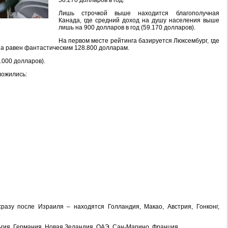
58.270 долларов в год.
Лишь строчкой выше находится благополучная
Канада, где средний доход на душу населения выше
лишь на 900 долларов в год (59.170 долларов).
На первом месте рейтинга базируется Люксембург, где
а равен фантастическим 128.800 долларам.
.000 долларов).
ложились:
разу после Израиля – находятся Голландия, Макао, Австрия, Гонконг,
ьгия, Германия, Новая Зеландия, ОАЭ, Сан-Марино, Франция.