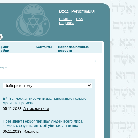
Вход
Регистрация
|
|
Помощь
RSS
Подписка
оринг
Контакты
Наиболее важные
фобии
новости
мира
ЕК: Всплеск антисемитизма напоминает самые
мрачные времена
05.11.2023,
Антисемитизм
Президент Герцог призвал людей всего мира
зажечь свечу в память об убитых и павших
05.11.2023,
Израиль