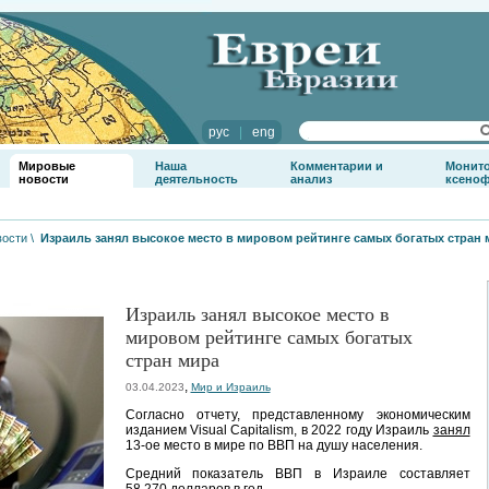
рус
|
eng
Мировые
Наша
Комментарии и
Монит
новости
деятельность
анализ
ксено
вости
\
Израиль занял высокое место в мировом рейтинге самых богатых стран 
Израиль занял высокое место в
мировом рейтинге самых богатых
стран мира
,
03.04.2023
Мир и Израиль
Согласно отчету, представленному экономическим
изданием Visual Capitalism, в 2022 году Израиль
занял
13-ое место в мире по ВВП на душу населения.
Средний показатель ВВП в Израиле составляет