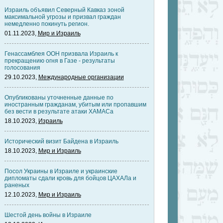
Израиль объявил Северный Кавказ зоной
максимальной угрозы и призвал граждан
немедленно покинуть регион.
01.11.2023,
Мир и Израиль
Генассамблея ООН призвала Израиль к
прекращению огня в Газе - результаты
голосования
29.10.2023,
Международные организации
Опубликованы уточненные данные по
иностранным гражданам, убитым или пропавшим
без вести в результате атаки ХАМАСа
18.10.2023,
Израиль
Исторический визит Байдена в Израиль
18.10.2023,
Мир и Израиль
Посол Украины в Израиле и украинские
дипломаты сдали кровь для бойцов ЦАХАЛа и
раненых
12.10.2023,
Мир и Израиль
Шестой день войны в Израиле