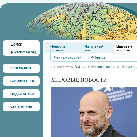
Домой
Новости
Читальный
Мировые
региона
зал
новости
jewseurasia.org
Лента новостей
|
Рубрики
Главная
\
Мировые новости
\
Израиль
Вы находитесь:
ГЕОГРАФИЯ
МИРОВЫЕ НОВОСТИ
БИБЛИОТЕКА
ВИДЕОАРХИВ
ФОТОАРХИВ