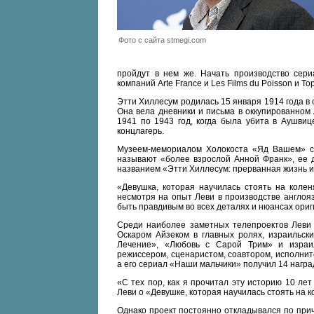
Фото с сайта stmegi.com
пройдут в нем же. Начать производство сери
компаний Arte France и Les Films du Poisson и T
Этти Хиллесум родилась 15 января 1914 года в 
Она вела дневники и письма в оккупированном
1941 по 1943 год, когда была убита в Аушвиц
концлагерь.
Музеем-мемориалом Холокоста «Яд Вашем» со
называют «более взрослой Анной Франк», ее д
названием «Этти Хиллесум: прерванная жизнь и
«Девушка, которая научилась стоять на колен
несмотря на опыт Леви в производстве англояз
быть правдивым во всех деталях и нюансах ориг
Среди наиболее заметных телепроектов Леви 
Оскаром Айзеком в главных ролях, израильск
Лечение», «Любовь с Сарой Трим» и израи
режиссером, сценаристом, соавтором, исполни
а его сериал «Наши мальчики» получил 14 награ
«С тех пор, как я прочитал эту историю 10 лет
Леви о «Девушке, которая научилась стоять на к
Однако проект постоянно откладывался по прич