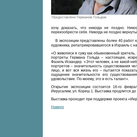
Предоставлено Германом Гольдом
хочу доказать, что никогда не поздно. Ник
переизобрести себя. Никогда не поздно вернуть
В экспозиции представлены более 40 работ как
художника, репатриировавшегося в Израиль с н
«О живописи я сужу как обыкновенный зритель, 
портреты Германа Гольда – настоящее, искрен
Фазиль Искандер. «Этот человек, а не какой-ни
портретов – значительность существования чел
лицо, и вот вся жизнь его – пытается показат
ощущение значительности его существования
удовольствие. По-моему, это и есть талант».
Открытие экспозиции состоится 16-го февра
Иерусалим, ул. Кореш 1. Выставка продлится до 
Выставка проходит при поддержке проекта «Иер
Наверх