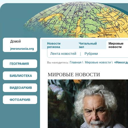
Домой
Новости
Читальный
Мировые
региона
зал
новости
jewseurasia.org
Лента новостей
|
Рубрики
Главная
\
Мировые новости
\
«Никогд
Вы находитесь:
ГЕОГРАФИЯ
МИРОВЫЕ НОВОСТИ
БИБЛИОТЕКА
ВИДЕОАРХИВ
ФОТОАРХИВ