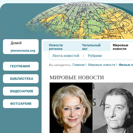
Домой
Новости
Читальный
Мировые
региона
зал
новости
jewseurasia.org
Лента новостей
|
Рубрики
Главная
\
Мировые новости
\
Фильм о
Вы находитесь:
ГЕОГРАФИЯ
МИРОВЫЕ НОВОСТИ
БИБЛИОТЕКА
ВИДЕОАРХИВ
ФОТОАРХИВ