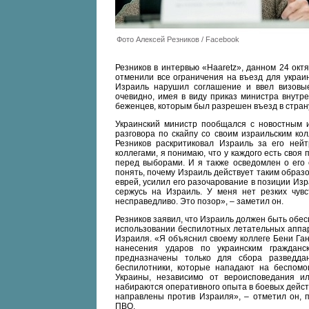
Фото Алексей Резников / Facebook
Резников в интервью «Haaretz», данном 24 окт
отменили все ограничения на въезд для украи
Израиль нарушил соглашение и ввел визовые
очевидно, имея в виду приказ министра внутр
беженцев, которым был разрешен въезд в стран
Украинский министр пообщался с новостным и
разговора по скайпу со своим израильским ко
Резников раскритиковал Израиль за его нейт
коллегами, я понимаю, что у каждого есть своя 
перед выборами. И я также осведомлен о его 
понять, почему Израиль действует таким образом
еврей, усилил его разочарование в позиции Из
сержусь на Израиль. У меня нет резких чувс
несправедливо. Это позор», – заметил он.
Резников заявил, что Израиль должен быть обе
использовании беспилотных летательных аппар
Израиля. «Я объяснил своему коллеге Бени Га
нанесения ударов по украинским граждан
предназначены только для сбора разведда
беспилотники, которые нападают на беспомо
Украины, независимо от вероисповедания и
набираются оперативного опыта в боевых действ
направлены против Израиля», – отметил он, п
ПВО.