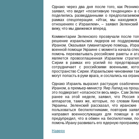
Однако через два дня после того, как Резник
заявил, что видит «позитивную тенденцию» в 
поделились разведданными о предполагаемом 
рамках спецоперации. «Итак, мы находимся 
отношениях с Израилем», – заявил Зеленский 
вижу, что мы движемся вперед.
Комментарии Зеленского прозвучали после того
решение израильских лидеров не поддержива
Ираном. Оказывая гуманитарную помощь, Израи
военной помощи Украине с момента начала спе
помочь перехватывать российские ракеты и ат
является провозглашенная Израилем стратег
Сирии в рамках его усилий по предотвраще
сотрудничает с российскими военными, кот
пространство Сирии. Израильские чиновники та
могут попасть в руки врага, и сослались на огра
Однако Израиль выразил растущую озабоченно
Ираном, а премьер-министр Яир Лапид на прош
это подвергает «опасности весь мир». Сам Зеле
ранее на этой неделе, заявил, что Россия 
аппаратов, таких же, которые, по словам Кие
Украины. Зеленский рассказал, что иранские
пользоваться беспилотниками, повторив зая
направил военнослужащих для помощи в об
предупредил, что в обмен на беспилотники, п
помочь Ирану развивать его ядерную программу.
Наверх