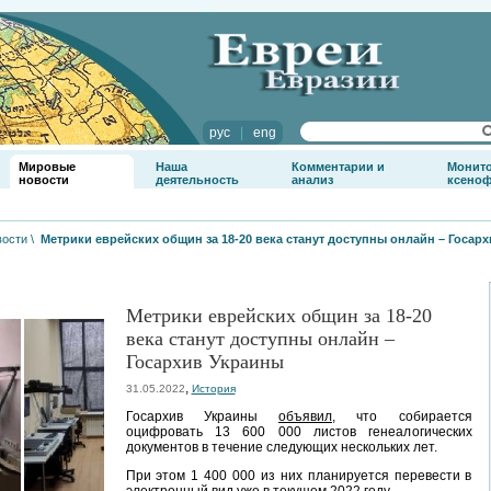
рус
|
eng
Мировые
Наша
Комментарии и
Монит
новости
деятельность
анализ
ксено
вости
\
Метрики еврейских общин за 18-20 века станут доступны онлайн – Госар
Метрики еврейских общин за 18-20
века станут доступны онлайн –
Госархив Украины
,
31.05.2022
История
Госархив Украины
объявил
, что собирается
оцифровать 13 600 000 листов генеалогических
документов в течение следующих нескольких лет.
При этом 1 400 000 из них планируется перевести в