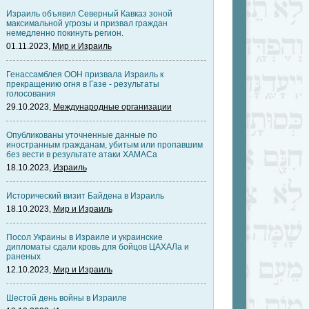
Израиль объявил Северный Кавказ зоной
максимальной угрозы и призвал граждан
немедленно покинуть регион.
01.11.2023,
Мир и Израиль
Генассамблея ООН призвала Израиль к
прекращению огня в Газе - результаты
голосования
29.10.2023,
Международные организации
Опубликованы уточненные данные по
иностранным гражданам, убитым или пропавшим
без вести в результате атаки ХАМАСа
18.10.2023,
Израиль
Исторический визит Байдена в Израиль
18.10.2023,
Мир и Израиль
Посол Украины в Израиле и украинские
дипломаты сдали кровь для бойцов ЦАХАЛа и
раненых
12.10.2023,
Мир и Израиль
Шестой день войны в Израиле