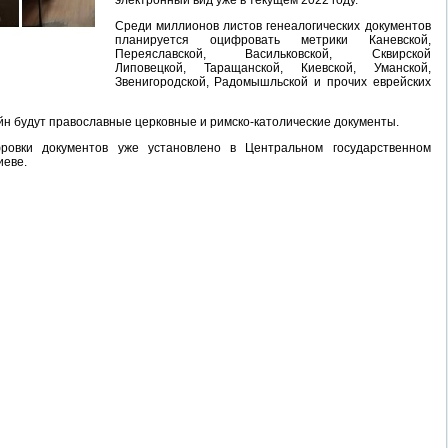
электронный вид уже в текущем 2022 году.
Среди миллионов листов генеалогических документов
планируется оцифровать метрики Каневской,
Переяславской, Васильковской, Сквирской
Липовецкой, Таращанской, Киевской, Уманской,
Звенигородской, Радомышльской и прочих еврейских
н будут православные церковные и римско-католические документы.
ровки документов уже установлено в Центральном государственном
иеве.