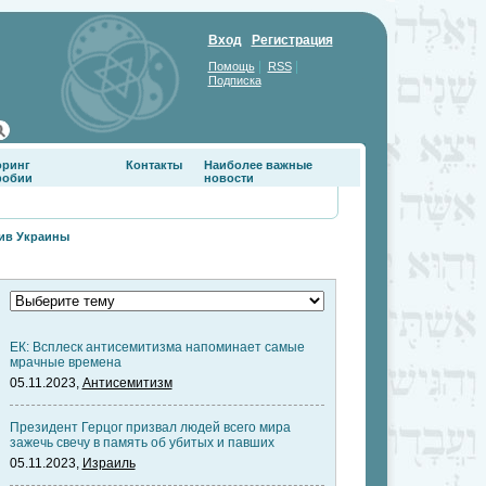
Вход
Регистрация
|
|
Помощь
RSS
Подписка
оринг
Контакты
Наиболее важные
фобии
новости
хив Украины
ЕК: Всплеск антисемитизма напоминает самые
мрачные времена
05.11.2023,
Антисемитизм
Президент Герцог призвал людей всего мира
зажечь свечу в память об убитых и павших
05.11.2023,
Израиль