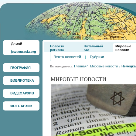
Домой
Новости
Читальный
Мировые
региона
зал
новости
jewseurasia.org
Лента новостей
|
Рубрики
Главная
\
Мировые новости
\
Немецка
Вы находитесь:
ГЕОГРАФИЯ
МИРОВЫЕ НОВОСТИ
БИБЛИОТЕКА
ВИДЕОАРХИВ
ФОТОАРХИВ