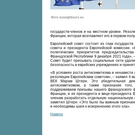
Фото euneighbours.eu
государств-членов и на местном уровне. Резо
Франции, которая возглавляет его в первом полу
Европейский совет состоит из глав государств
совета и президента Европейской комиссии. 
политических приоритетов председательств
Французской Республики 9 декабря 2021 года», 
Совет будет призывать социальные сети удалит
безопасность в еврейских учреждениях и приня
«В условиях роста антисемитизма и ненависти
резолюции Европейским советом», – заявил 4 м
ВЕК Марам Штерн. Это убедительная дем
антисемитизмом, а также признание того,
поддерживаем призывы нашего французского ф
Франции, и их президента и вице-президента 
членам разработать отдельную национальную с
заметил Штерн. «Это было бы важным признани
и необходимы шаги к искоренению этого зла».
Наверх