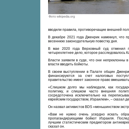
Фото wikipedia.org
вводили правила, противоречащие внешней пол
В декабре 2021 года Дженрик намекнул, что п
весеннюю законодательную повестку дня.
В мае 2020 года Верховный суд отменил 
четырехлетнее дело, которое расследовалось К
Власти заявили в суде, что они непреклонны 
власти вводить бойкоты.
В своем выступлении в Палате общин Дженрик 
финансируются за счет налоговых поступл
правительство имеет законное право вмешиватьс
«Слишком долго мы наблюдали, как госуда
политику, и слишком часто внешняя полит
сосредоточена исключительно на переписыв
еврейским государством, Израилем», – сказал де
Он назвал активистов BDS «меньшинством экстр
«Вам не нужно очень усердно искать обра
пропагандирующими бойкот Израиля. Послед
лучшим статистическим предиктором антиеврей
сказал он.