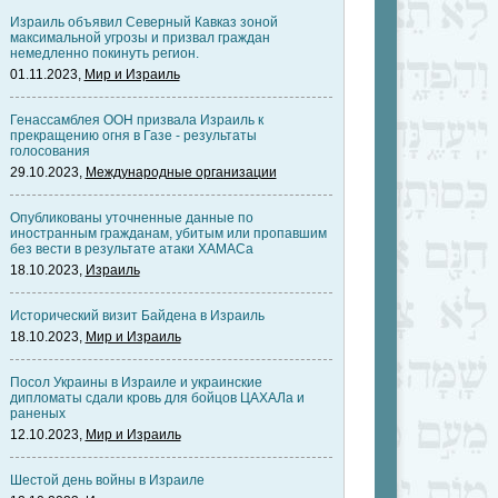
Израиль объявил Северный Кавказ зоной
максимальной угрозы и призвал граждан
немедленно покинуть регион.
01.11.2023,
Мир и Израиль
Генассамблея ООН призвала Израиль к
прекращению огня в Газе - результаты
голосования
29.10.2023,
Международные организации
Опубликованы уточненные данные по
иностранным гражданам, убитым или пропавшим
без вести в результате атаки ХАМАСа
18.10.2023,
Израиль
Исторический визит Байдена в Израиль
18.10.2023,
Мир и Израиль
Посол Украины в Израиле и украинские
дипломаты сдали кровь для бойцов ЦАХАЛа и
раненых
12.10.2023,
Мир и Израиль
Шестой день войны в Израиле