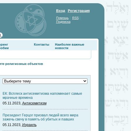
Вход
Регистрация
|
|
Помощь
RSS
Подписка
оринг
Контакты
Наиболее важные
фобии
новости
ите религиозных объектов
ЕК: Всплеск антисемитизма напоминает самые
мрачные времена
05.11.2023,
Антисемитизм
Президент Герцог призвал людей всего мира
зажечь свечу в память об убитых и павших
05.11.2023,
Израиль