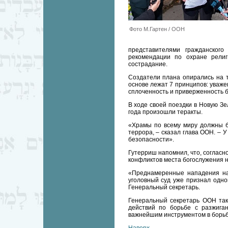
Фото М.Гартен / ООН
представителями гражданского
рекомендации по охране религ
сострадание.
Создатели плана опирались на т
основе лежат 7 принципов: уваже
сплоченность и приверженность б
В ходе своей поездки в Новую Зе
года произошли теракты.
«Храмы по всему миру должны б
террора, – сказал глава ООН. – 
безопасности».
Гутерриш напомнил, что, согласн
конфликтов места богослужения 
«Преднамеренные нападения на
уголовный суд уже признал одно
Генеральный секретарь.
Генеральный секретарь ООН так
действий по борьбе с разжига
важнейшим инструментом в борьбе