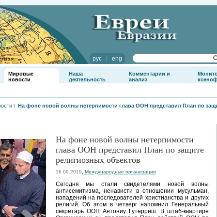
рус
|
eng
Мировые
Наша
Комментарии и
Монит
новости
деятельность
анализ
ксено
вости
\
На фоне новой волны нетерпимости глава ООН представил План по защ
На фоне новой волны нетерпимости
глава ООН представил План по защите
религиозных объектов
,
16.09.2019
Международные организации
Сегодня мы стали свидетелями новой волны
антисемитизма, ненависти в отношении мусульман,
нападений на последователей христианства и других
религий. Об этом в четверг напомнил Генеральный
секретарь ООН Антониу Гутерриш. В штаб-квартире