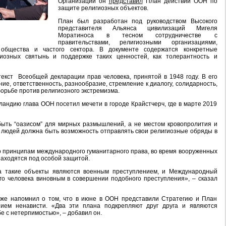
Организации он
представил
План действий ООН по
защите религиозных объектов.
План был разработан под руководством Высокого
представителя Альянса цивилизаций Мигеля
Моратиноса в тесном сотрудничестве с
правительствами, религиозными организациями,
 общества и частого сектора. В документе содержатся конкретные
иозных святынь и поддержке таких ценностей, как толерантность и
екст Всеобщей декларации прав человека, принятой в 1948 году. В его
ние, ответственность, разнообразие, стремление к диалогу, солидарность,
орьбе против религиозного экстремизма.
ландию глава ООН посетил мечети в городе Крайстчерч, где в марте 2019
ыть “оазисом” для мирных размышлений, а не местом кровопролития и
У людей должна быть возможность отправлять свои религиозные обряды в
о принципам международного гуманитарного права, во время вооруженных
находятся под особой защитой.
 такие объекты являются военным преступлением, и Международный
го человека виновным в совершении подобного преступления», – сказал
же напомнил о том, что в июне в ООН представили Стратегию и План
нием ненависти. «Два эти плана подкрепляют друг друга и являются
 с нетерпимостью», – добавил он.