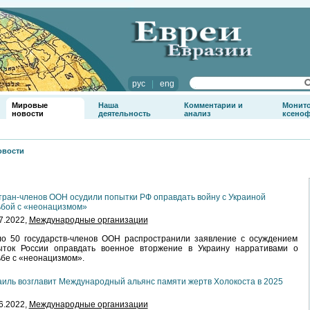
рус
|
eng
Мировые
Наша
Комментарии и
Монит
новости
деятельность
анализ
ксено
овости
тран-членов ООН осудили попытки РФ оправдать войну с Украиной
бой с «неонацизмом»
7.2022,
Международные организации
ло 50 государств-членов ООН распространили заявление с осуждением
ыток России оправдать военное вторжение в Украину нарративами о
бе с «неонацизмом».
иль возглавит Международный альянс памяти жертв Холокоста в 2025
6.2022,
Международные организации