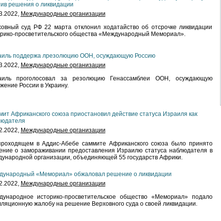
ив решения о ликвидации
3.2022,
Международные организации
овный суд РФ 22 марта отклонил ходатайство об отсрочке ликвидации
рико-просветительского общества «Международный Мемориал».
аиль поддержа лрезолюцию ООН, осуждающую Россию
3.2022,
Международные организации
аиль проголосовал за резолюцию Генассамблеи ООН, осуждающую
жение России в Украину.
ит Африканского союза приостановил действие статуса Израиля как
людателя
2.2022,
Международные организации
проходящем в Аддис-Абебе саммите Африканского союза было принято
ение о замораживании предоставления Израилю статуса наблюдателя в
ународной организации, объединяющей 55 государств Африки.
дународный «Мемориал» обжаловал решение о ликвидации
2.2022,
Международные организации
дународное историко-просветительское общество «Мемориал» подало
ляционную жалобу на решение Верховного суда о своей ликвидации.