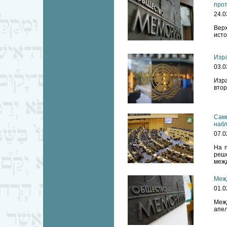
прот
24.0
Верх
исто
Изр
03.0
Изр
втор
Самм
наб
07.0
На 
реш
межд
Меж
01.0
Меж
апел