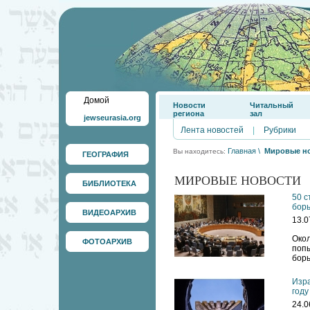
Домой
Новости
Читальный
региона
зал
jewseurasia.org
Лента новостей
|
Рубрики
Главная
\
Мировые н
Вы находитесь:
ГЕОГРАФИЯ
МИРОВЫЕ НОВОСТИ
БИБЛИОТЕКА
50 с
борь
ВИДЕОАРХИВ
13.0
Око
ФОТОАРХИВ
поп
борь
Изра
году
24.0