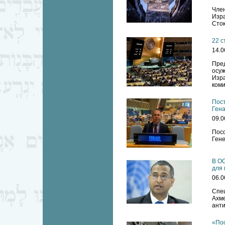
Чле
Изра
Сток
22 с
14.0
Пре
осуж
Изр
коми
Пост
Ген
09.0
Посо
Ген
В ОО
для 
06.0
Спе
Ахм
ант
«По