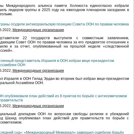
ны Международного альянса памяти Холокоста единогласно избрали
иль лидером группы в 2025 году на ежегодном пленарном заседании в
гольме.
траны осудили антиизраильскую позицию Совета ООН по правам человека
6.2022,
Международные организации
дставители 22 государств выступили с совместным заявлением,
дающим Совет ООН по правам человека за его предвзятое отношение к
аилю и за отчет, опубликованный на прошлой неделе «следственной
ссией».
оянный представитель Израиля в ООН избран вице-президентом
ассамблеи ООН
6.2022,
Международные организации
л Израиля в ООН Гилад Эрдан во вторник был избран вице-президентом
еральной Ассамблеи ООН.
Н опубликовали план действий из 8 пунктов по борьбе с антисемитизмом
правительств
6.2022,
Международные организации
циальный докладчик ООН по вопросам свободы религии и убеждений
ед Шахид опубликовал план действий для правительств по борьбе с
исемитизмом.
следний суд»: «Международный Мемориал» завершил судебную борьбу