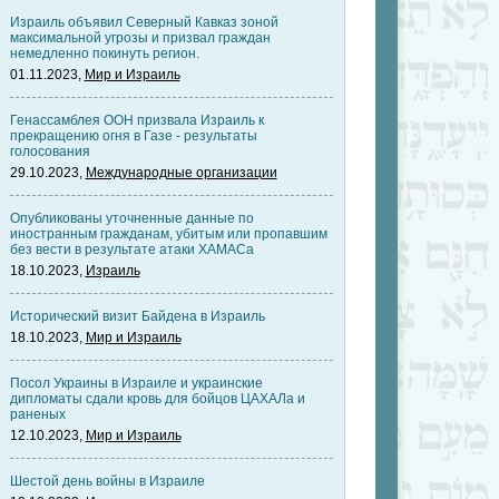
Израиль объявил Северный Кавказ зоной
максимальной угрозы и призвал граждан
немедленно покинуть регион.
01.11.2023,
Мир и Израиль
Генассамблея ООН призвала Израиль к
прекращению огня в Газе - результаты
голосования
29.10.2023,
Международные организации
Опубликованы уточненные данные по
иностранным гражданам, убитым или пропавшим
без вести в результате атаки ХАМАСа
18.10.2023,
Израиль
Исторический визит Байдена в Израиль
18.10.2023,
Мир и Израиль
Посол Украины в Израиле и украинские
дипломаты сдали кровь для бойцов ЦАХАЛа и
раненых
12.10.2023,
Мир и Израиль
Шестой день войны в Израиле