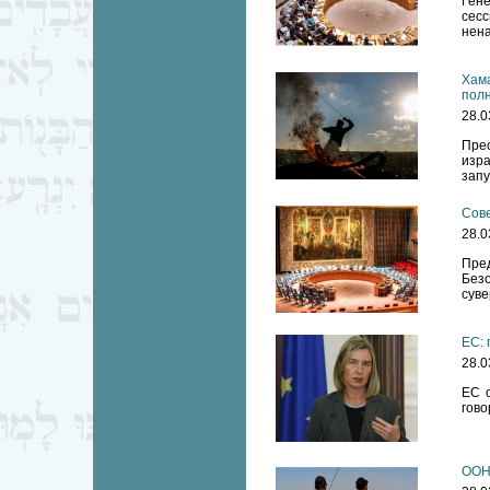
Ген
сес
нена
Хама
полн
28.0
Пре
изра
запу
Сове
28.0
Пре
Без
суве
ЕС: 
28.0
ЕС о
гово
ООН 