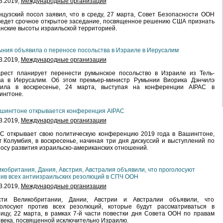
3.2019,
Международные организации
цузский посол заявил, что в среду, 27 марта, Совет Безопасности ООН
едет срочное открытое заседание, посвященное решению США признать
нские высоты израильской территорией.
ния объявила о переносе посольства в Израиле в Иерусалим
3.2019,
Международные организации
арест планирует перенести румынское посольство в Израиле из Тель-
ва в Иерусалим. Об этом премьер-министр Румынии Виорика Дэнчилэ
вила в воскресенье, 24 марта, выступая на конференции AIPAC в
ингтоне.
шингтоне открывается конференция AIPAC
3.2019,
Международные организации
C открывает свою политическую конференцию 2019 года в Вашингтоне,
г Колумбия, в воскресенье, начиная три дня дискуссий и выступлений по
осу развития израильско-американских отношений.
кобритания, Дания, Австрия, Австралия объявили, что проголосуют
ив всех антиизраильских резолюций в СПЧ ООН
3.2019,
Международные организации
сти Великобритании, Дании, Австрии и Австралии объявили, что
голосуют против всех резолюций, которые будут рассматриваться в
ицу, 22 марта, в рамках 7-й части повестки дня Совета ООН по правам
века, посвященной исключительно Израилю.