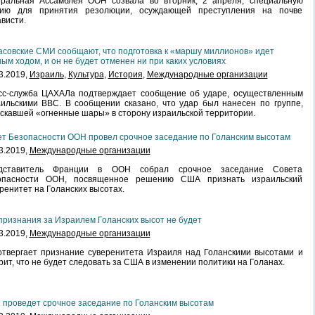
еральная Ассамблея ООН созвала во вторник, 2 апреля, специальную
сию для принятия резолюции, осуждающей преступления на почве
висти.
совские СМИ сообщают, что подготовка к «маршу миллионов» идет
ым ходом, и он не будет отменен ни при каких условиях
3.2019,
Израиль
,
Культура
,
История
,
Международные организации
сс-служба ЦАХАЛа подтверждает сообщение об ударе, осуществленным
ильскими ВВС. В сообщении сказано, что удар был нанесен по группе,
скавшей «огненные шары» в сторону израильской территории.
т Безопасности ООН провел срочное заседание по Голанским высотам
3.2019,
Международные организации
дставитель Франции в ООН собрал срочное заседание Совета
опасности ООН, посвященное решению США признать израильский
ренитет на Голанских высотах.
признания за Израилем Голанских высот не будет
3.2019,
Международные организации
твергает признание суверенитета Израиля над Голанскими высотами и
рит, что не будет следовать за США в изменении политики на Голанах.
проведет срочное заседание по Голанским высотам