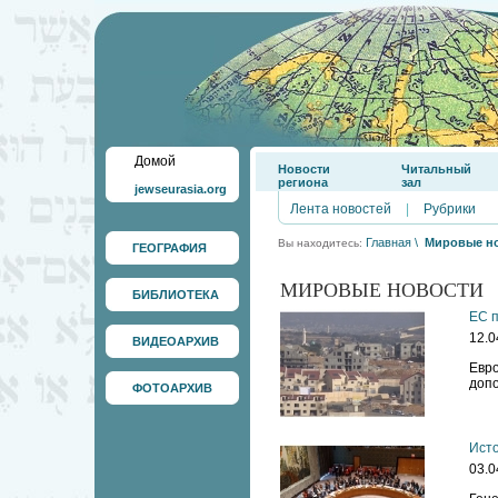
Домой
Новости
Читальный
региона
зал
jewseurasia.org
Лента новостей
|
Рубрики
Главная
\
Мировые н
Вы находитесь:
ГЕОГРАФИЯ
МИРОВЫЕ НОВОСТИ
БИБЛИОТЕКА
ЕС п
12.0
ВИДЕОАРХИВ
Евр
допо
ФОТОАРХИВ
Исто
03.0