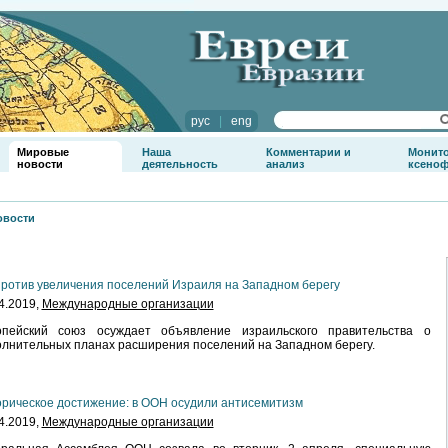
рус
|
eng
Мировые
Наша
Комментарии и
Монит
новости
деятельность
анализ
ксено
овости
ротив увеличения поселений Израиля на Западном берегу
4.2019,
Международные организации
опейский союз осуждает объявление израильского правительства о
лнительных планах расширения поселений на Западном берегу.
рическое достижение: в ООН осудили антисемитизм
4.2019,
Международные организации