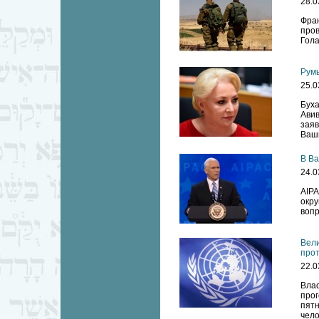
28.0
Фран
пров
Гола
Румы
25.0
Бух
Ави
зая
Ваш
В Ва
24.0
AIPA
окру
вопр
Вели
прот
22.0
Вла
про
пятн
чело