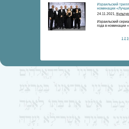
Израильский трил
номинации «Лучши
24.11.2021,
Культу
Израильский сери
года в номинации 
1
2
3