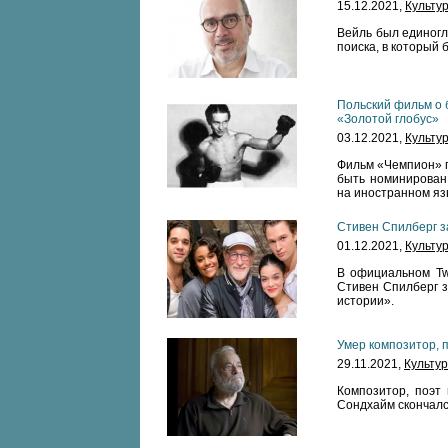
15.12.2021,
Культу
Вейль был единогл
поиска, в который 
Польский фильм о 
«Золотой глобус»
03.12.2021,
Культу
Фильм «Чемпион» п
быть номинирован
на иностранном яз
Стивен Спилберг з
01.12.2021,
Культу
В официальном Twi
Стивен Спилберг з
истории».
Умер композитор, 
29.11.2021,
Культу
Композитор, поэт 
Сондхайм скончался