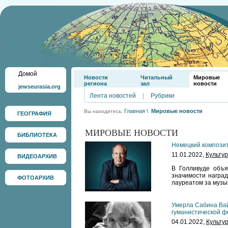
Домой
Новости
Читальный
Мировые
региона
зал
новости
jewseurasia.org
Лента новостей
|
Рубрики
Главная
\
Мировые новости
Вы находитесь:
ГЕОГРАФИЯ
МИРОВЫЕ НОВОСТИ
БИБЛИОТЕКА
Немецкий композит
11.01.2022,
Культу
ВИДЕОАРХИВ
В Голливуде объя
значимости наград
ФОТОАРХИВ
лауреатом за музы
Умерла Сабина Ва
гуманистической 
04.01.2022,
Культу