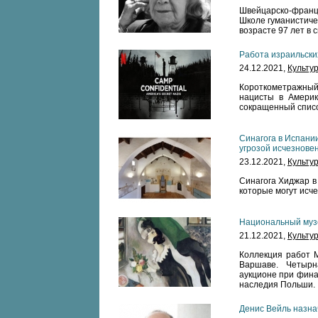
Швейцарско-франц
Школе гуманистиче
возрасте 97 лет в 
Работа израильски
24.12.2021,
Культу
Короткометражны
нацисты в Америке
сокращенный списо
Синагога в Испани
угрозой исчезнове
23.12.2021,
Культу
Синагога Хиджар в
которые могут исче
Национальный муз
21.12.2021,
Культу
Коллекция работ 
Варшаве. Четыр
аукционе при фина
наследия Польши.
Денис Вейль назна